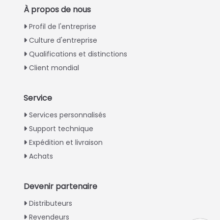
À propos de nous
Profil de l'entreprise
Culture d'entreprise
Qualifications et distinctions
Client mondial
Service
Italian
Services personnalisés
Support technique
Greek
Expédition et livraison
Urdu
Achats
Swahili
Turkish
Devenir partenaire
Indonesian
Distributeurs
Thai
Revendeurs