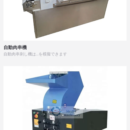
自動肉串機
自動肉串刺し機は…を模擬できます