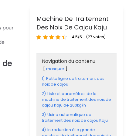
Machine De Traitement
Des Noix De Cajou Kaju
s pour
4.5/5 - (27 votes)
de
Navigation du contenu
u de
masquer
1)
Petite ligne de traitement des
noix de cajou
2)
Liste et paramètres de la
machine de traitement des noix de
cajou Kaju de 200kg/h
3)
Usine automatique de
traitement des noix de cajou Kaju
4)
Introduction à la grande
machine de traitement des noix de