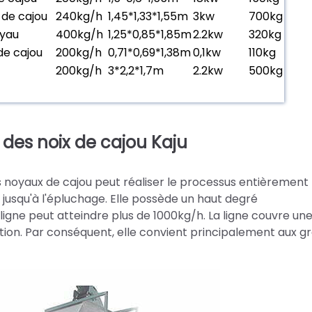
 de cajou
240kg/h
1,45*1,33*1,55m
3kw
700kg
oyau
400kg/h
1,25*0,85*1,85m
2.2kw
320kg
de cajou
200kg/h
0,71*0,69*1,38m
0,1kw
110kg
200kg/h
3*2,2*1,7m
2.2kw
500kg
des noix de cajou Kaju
 noyaux de cajou peut réaliser le processus entièrement
 jusqu'à l'épluchage. Elle possède un haut degré
 ligne peut atteindre plus de 1000kg/h. La ligne couvre un
tion. Par conséquent, elle convient principalement aux g