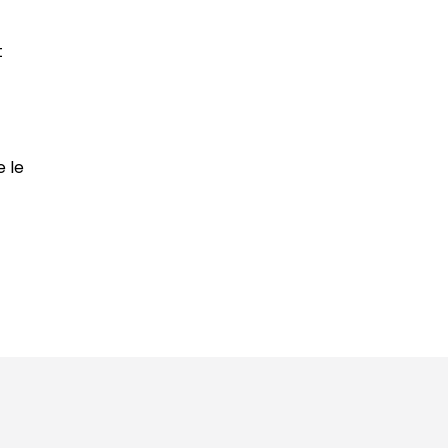
t
e le