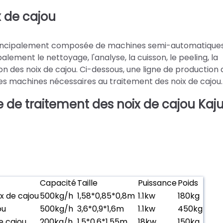
x de cajou
t principalement composée de machines semi-automatique
lement le nettoyage, l'analyse, la cuisson, le peeling, la
on des noix de cajou. Ci-dessous, une ligne de production 
les machines nécessaires au traitement des noix de cajou.
 de traitement des noix de cajou Kaj
Capacité
Taille
Puissance
Poids
x de cajou
500kg/h
1,58*0,85*0,8m
1.1kw
180kg
ou
500kg/h
3,6*0,9*1,6m
1.1kw
450kg
e cajou
200kg/h
1,5*0,6*1,55m
18kw
150kg