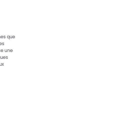
mes que
es
se une
ques
ux