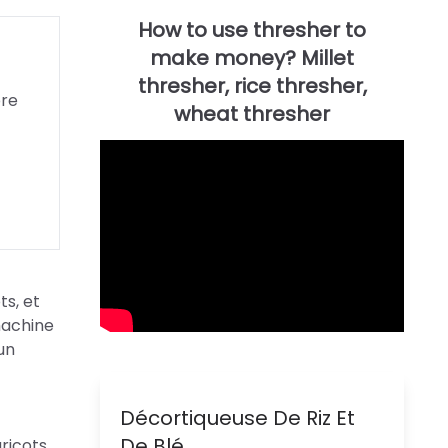
pre
ts, et
 machine
un
Décortiqueuse De Riz Et
De Blé
ricots.