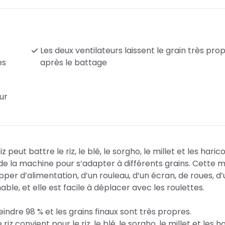
Les deux ventilateurs laissent le grain très pro
es
après le battage
ur
ut battre le riz, le blé, le sorgho, le millet et les harico
ur de la machine pour s’adapter à différents grains. Cette
er d’alimentation, d’un rouleau, d’un écran, de roues, d’
able, et elle est facile à déplacer avec les roulettes.
indre 98 % et les grains finaux sont très propres.
 convient pour le riz, le blé, le sorgho, le millet et les ha