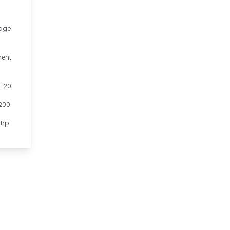
age
ment
: 20
1200
2hp