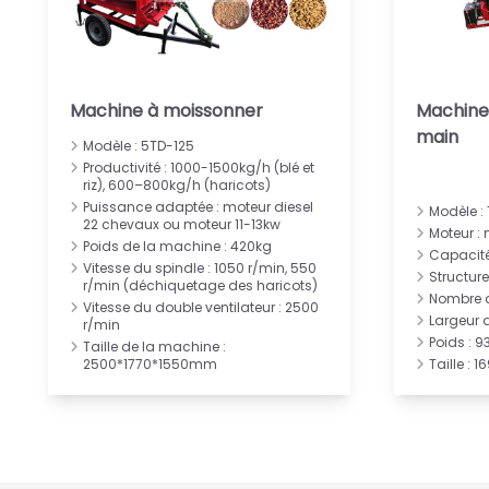
Machine à moissonner
Machine 
main
Modèle : 5TD-125
Productivité : 1000-1500kg/h (blé et
riz), 600–800kg/h (haricots)
Puissance adaptée : moteur diesel
Modèle :
22 chevaux ou moteur 11-13kw
Moteur : 
Poids de la machine : 420kg
Capacité
Vitesse du spindle : 1050 r/min, 550
Structur
r/min (déchiquetage des haricots)
Nombre d
Vitesse du double ventilateur : 2500
Largeur 
r/min
Poids : 9
Taille de la machine :
2500*1770*1550mm
Taille :