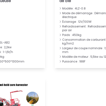
queuse
de blé
Modèle : 4LZ-0.8
Mode de démarrage : Démarr
électrique
Éclairage : 12V/100W
Refroidissement : Refroidisse
par air
Poids : 450kg
Consommation de carburant 
 SL-AB2
kg/hm2
e : 2,2kw
Largeur de coupe nominale : 
: 1-1,5t/h
mm
10kg
Modèle de moteur : 5,5kw ou 1
 1050*500*1300mm
Puissance : 188F