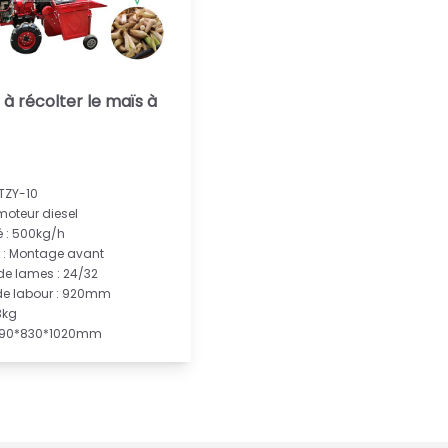
à récolter le maïs à
 TZY-10
moteur diesel
 : 500kg/h
e : Montage avant
e lames : 24/32
de labour : 920mm
3kg
 1690*830*1020mm