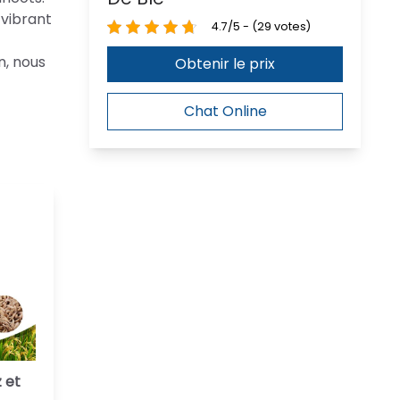
 vibrant
4.7/5 - (29 votes)
n, nous
Obtenir le prix
Chat Online
 et