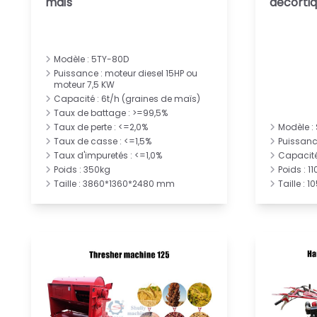
maïs
décorti
Modèle : 5TY-80D
Puissance : moteur diesel 15HP ou
moteur 7,5 KW
Capacité : 6t/h (graines de maïs)
Taux de battage : >=99,5%
Taux de perte : <=2,0%
Modèle :
Taux de casse : <=1,5%
Puissanc
Taux d'impuretés : <=1,0%
Capacité 
Poids : 350kg
Poids : 1
Taille : 3860*1360*2480 mm
Taille :