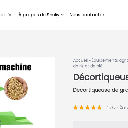
alités
À propos de Shuliy
Nous contacter
Accueil
»
Équipements agri
de riz et de blé
Décortiqueuse
Décortiqueuse de gra
4.7/5 - (29 