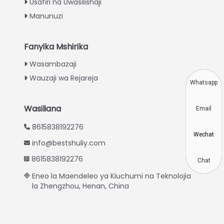
Usafiri na Uwasilishaji
Turkish
Manunuzi
Indonesian
Thai
Fanyika Mshirika
Vietnamese
Wasambazaji
Wauzaji wa Rejareja
Japanese
Whatsapp
Korean
Wasiliana
Email
Hindi
8615838192276
Chinese
Wechat
info@bestshuliy.com
Spanish
8615838192276
Russian
Chat
Eneo la Maendeleo ya Kiuchumi na Teknolojia
Portuguese
la Zhengzhou, Henan, China
German
French