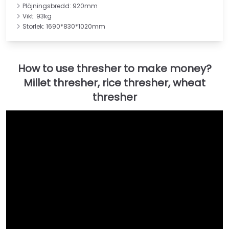
Plöjningsbredd: 920mm
Vikt: 93kg
Storlek: 1690*830*1020mm