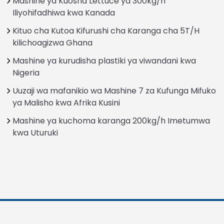
Mashine ya Kuosha Lettuce ya 300kg/h
Iliyohifadhiwa kwa Kanada
Kituo cha Kutoa Kifurushi cha Karanga cha 5T/H
kilichoagizwa Ghana
Mashine ya kurudisha plastiki ya viwandani kwa
Nigeria
Uuzaji wa mafanikio wa Mashine 7 za Kufunga Mifuko
ya Malisho kwa Afrika Kusini
Mashine ya kuchoma karanga 200kg/h Imetumwa
kwa Uturuki