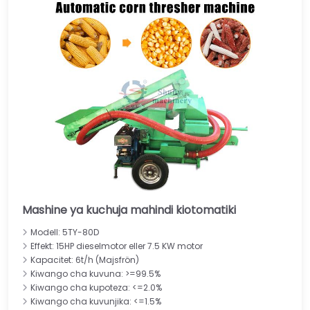
Mashine ya kuchuja mahindi kiotomatiki
Modell: 5TY-80D
Effekt: 15HP dieselmotor eller 7.5 KW motor
Kapacitet: 6t/h (Majsfrön)
Kiwango cha kuvuna: >=99.5%
Kiwango cha kupoteza: <=2.0%
Kiwango cha kuvunjika: <=1.5%