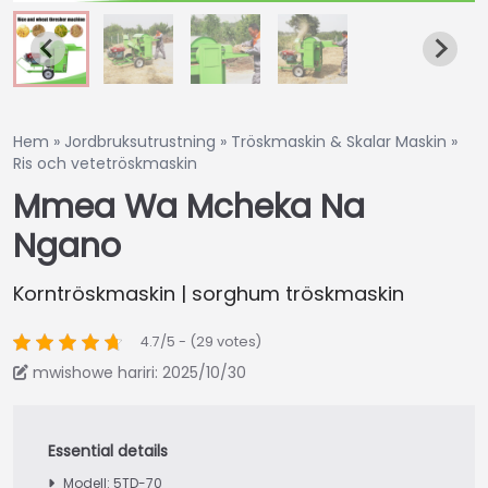
Hem
»
Jordbruksutrustning
»
Tröskmaskin & Skalar Maskin
»
Ris och vetetröskmaskin
Mmea Wa Mcheka Na
Ngano
Korntröskmaskin | sorghum tröskmaskin
4.7/5 - (29 votes)
mwishowe hariri: 2025/10/30
Modell: 5TD-70