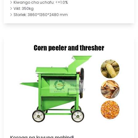
Kiwango cha uchafu: <=1.0%
Vikt: 350kg
Storlek: 3860*1360*2480 mm
Koroga na kuvuna mahindi