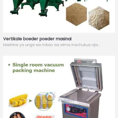
Vertikale boeder poeder masinai
Mashine ya unga wa mbao wa wima inachukua njia…