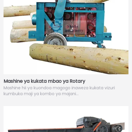
Mashine ya kukata mbao ya Rotary
Mashine hii ya kuondoa magogo inaweza kukata vizuri
kumbuka maji ya kombo ya majani…