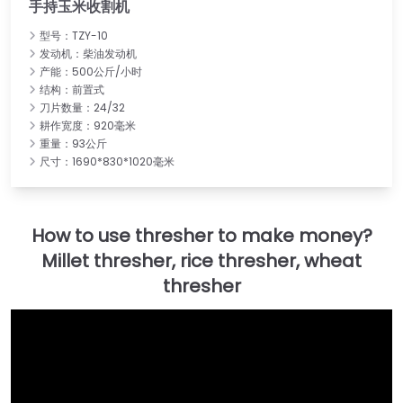
手持玉米收割机
型号：TZY-10
发动机：柴油发动机
产能：500公斤/小时
结构：前置式
刀片数量：24/32
耕作宽度：920毫米
重量：93公斤
尺寸：1690*830*1020毫米