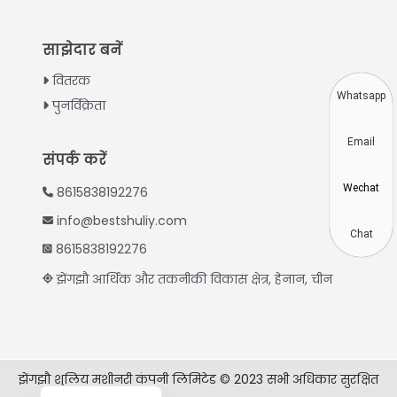
Turkish
Indonesian
साझेदार बनें
Thai
वितरक
Vietnamese
Whatsapp
पुनर्विक्रेता
Japanese
Email
Korean
संपर्क करें
Chinese
Wechat
8615838192276
Spanish
info@bestshuliy.com
Russian
Chat
8615838192276
Portuguese
झेंगझौ आर्थिक और तकनीकी विकास क्षेत्र, हेनान, चीन
German
French
Arabic
झेंगझौ शुलिय मशीनरी कंपनी लिमिटेड © 2023 सभी अधिकार सुरक्षित
English