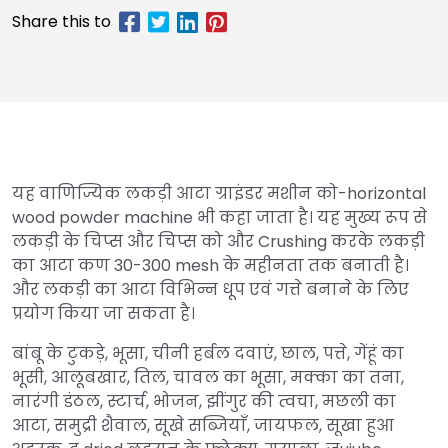
यह वाणिज्यिक लकड़ी आटा ग्राइंडर मशीन को-horizontal
wood powder machine भी कहा जाता है। यह मुख्य रूप से
लकड़ी के चिप्स और चिप्स को और Crushing करके लकड़ी
का आटा कण 30-300 mesh के महीनता तक बनाती है।
और लकड़ी का आटा विभिन्न धूप एवं गत्ते बनाने के लिए
प्रयोग किया जा सकता है।
बांबू के टुकड़े, भूसा, चीनी हर्बल दवाएं, छाल, पत्ते, गेंहूं का
भूसी, आलूबखार, तिल, चावल का भूसा, मक्का का तना,
नारंगी डंठल, स्टार्च, भोजन, झींगुर की त्वचा, मछली का
आटा, समुद्री शैवाल, सूखे सब्जियाँ, जायफल, सूखा हुआ