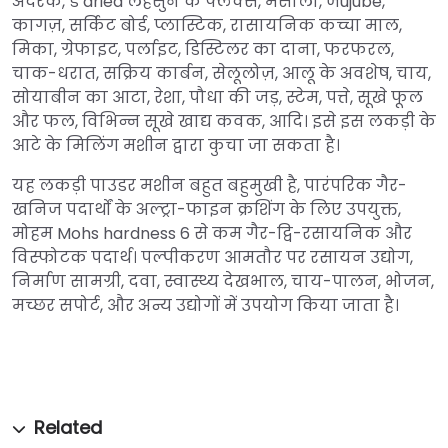
अदरक, ड dried लहसुन के फ्लेक्स, मसाला, जujube,
कागज़, सर्किट बोर्ड, प्लास्टिक, रासायनिक कच्चा माल,
मिका, ग्रेफाइट, पर्लाइट, डिस्टिलर का दाना, फरफरल,
चाक-धरात, सक्रिय कार्बन, सेलूलोज़, आलू के अवशेष, चाय,
सोयाबीन का आटा, रेशा, पौधा की जड़, स्टेम, पत्ते, सूखे फूल
और फल, विभिन्न सूखे खाद्य कवक, आदि। इसे इस लकड़ी के
आटे के मिलिंग मशीन द्वारा कुचा जा सकता है।
यह लकड़ी पाउडर मशीन बहुत बहुमुखी है, पारंपरिक गैर-
खनिज पदार्थों के अल्ट्रा-फाइन क्रशिंग के लिए उपयुक्त,
मोहम Mohs hardness 6 से कम गैर-द्वि-रसायनिक और
विस्फोटक पदार्थ। पल्पीकरण आमतौर पर रसायन उद्योग,
निर्माण सामग्री, दवा, स्वास्थ्य देखभाल, चाय-पालन, भोजन,
मच्छर सपोर्ट, और अन्य उद्योगों में उपयोग किया जाता है।