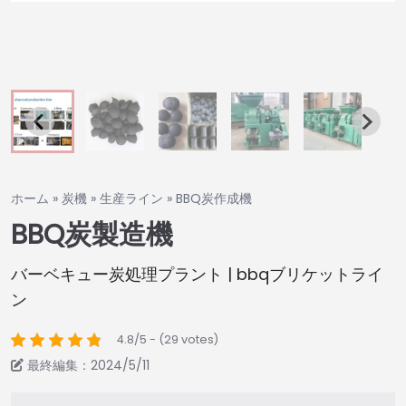
ホーム
»
炭機
»
生産ライン
»
BBQ炭作成機
BBQ炭製造機
バーベキュー炭処理プラント | bbqブリケットライ
ン
4.8/5 - (29 votes)
最終編集：2024/5/11