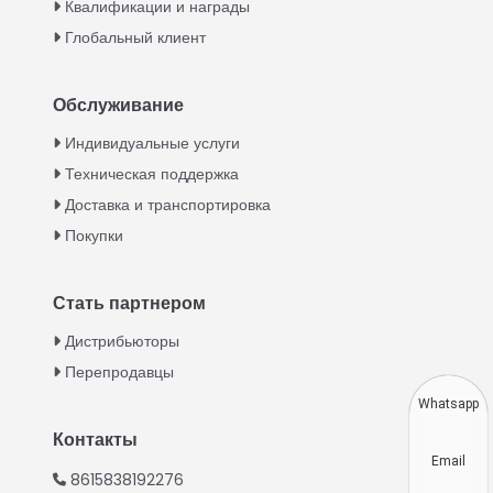
Квалификации и награды
Глобальный клиент
Обслуживание
Italian
Индивидуальные услуги
Техническая поддержка
Greek
Доставка и транспортировка
Urdu
Покупки
Swahili
Turkish
Стать партнером
Indonesian
Дистрибьюторы
Thai
Перепродавцы
Vietnamese
Whatsapp
Japanese
Контакты
Email
Korean
8615838192276