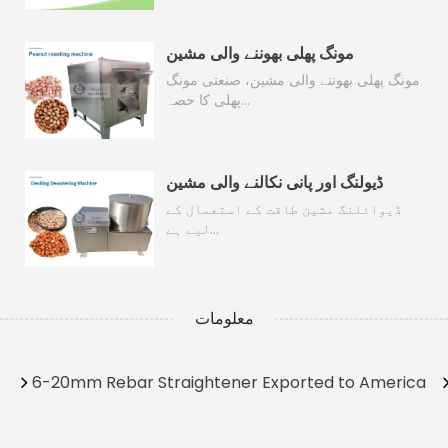
مونگ پھلی بھوننے والی مشین
مونگ پھلی بھوننے والی مشین، صنعتی مونگ
پھلی کا حصہ…
ڈیولنگ اور پانی نکالنے والی مشین
ڈیوائلنگ مشین طاقت کے استعمال کے
لیے ہے…
معلومات
6-20mm Rebar Straightener Exported to America