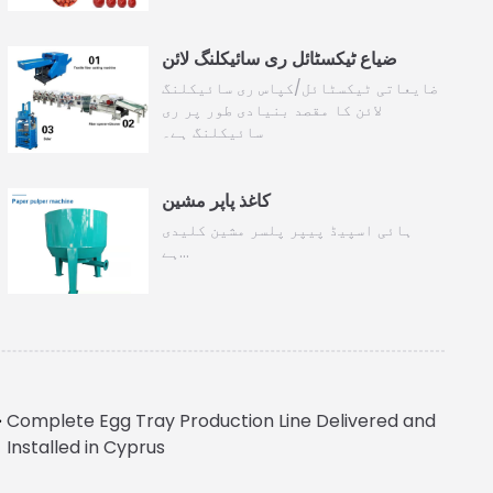
ضیاع ٹیکسٹائل ری سائیکلنگ لائن
ضایعاتی ٹیکسٹائل/کپاس ری سائیکلنگ
لائن کا مقصد بنیادی طور پر ری
سائیکلنگ ہے۔
کاغذ پاپر مشین
ہائی اسپیڈ پیپر پلسر مشین کلیدی
ہے…
Complete Egg Tray Production Line Delivered and
Installed in Cyprus