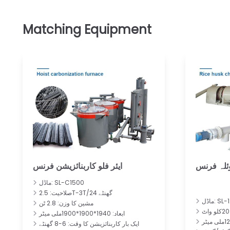
لہ فرنس
ایئر فلو کاربنائزیشن فرنس
ماڈل: SL-C1500
صلاحیت: 2.5T-3T/24 گھنٹے
SL-1200
مشین کا وزن: 2.8 ٹن
ابعاد: 1940*1900*1900ملی میٹر
ایک بار کاربنائزیشن کا وقت: 6-8 گھنٹے