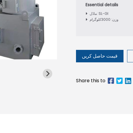
ماڈل: SL-GI
وزن: 3000کلوگرام
قیمت حاصل کریں