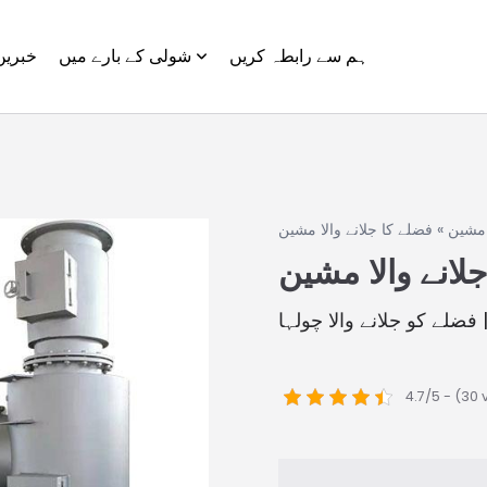
ہم سے رابطہ کریں
شولی کے بارے میں
خبریں
مشین
»
فضلے کا جلانے والا مشین
لانے والا مشین
| فضلے کو جلانے والا چولہا
4.7/5 - (30 