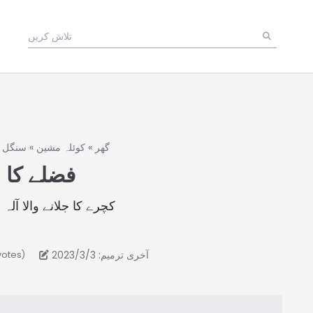
گھر
»
کوئلہ مشین
»
سنگل 
فضلے کا ج
کچرے کا جلانے والا آلہ 
آخری ترمیم: 2023/3/3
votes)