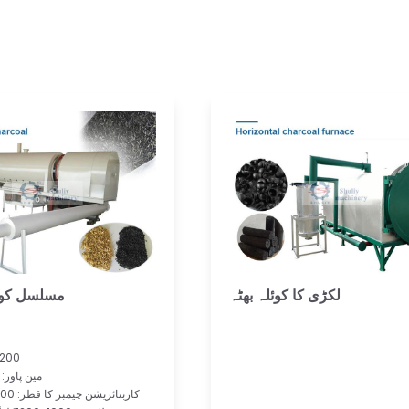
لکڑی کا کوئلہ بھٹہ
مسلسل کوئ
ماڈل: 
مین پاور: 20کلو واٹ
کاربنائزیشن چیمبر کا قطر: 1200ملی میٹر