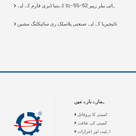
کےینیا ڈیری فارم کے لیے SL-55-52 ہائی بيلر ریپر
نائیجیریا کے لیے صنعتی پلاسٹک ری سائیکلنگ مشین
ہمارے بارے میں
کمپنی کا پروفائل
کمپنی کی ثقافت
اہلیت اور اعزازات