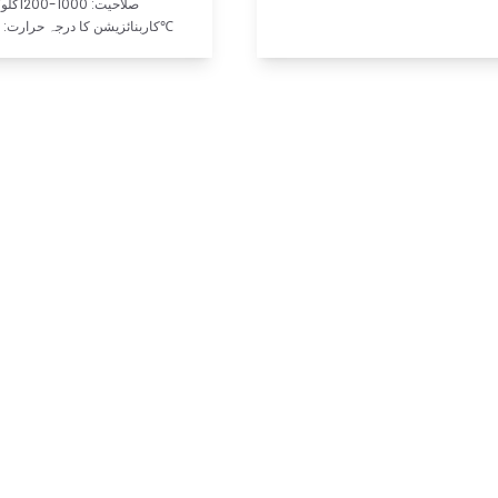
صلاحیت: 1000-1200کلوگرام/گھنٹہ
کاربنائزیشن کا درجہ حرارت: 500-800℃