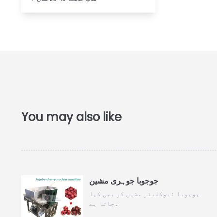
جوجوبا جوہری مشین
جوجوبا نیوکلیئر مشین کو بھی کہا
جاتا ہے…