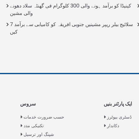
کینیڈا کو برآمد ہونے والی 300 کلوگرام فی گھنٹہ سلاد دھونے
والی مشین
7 سلائیج بیلر ریپر مشینیں جنوبی افریقہ کو کامیابی سے برآمد
کیں
ایک پارٹنر بنیں
سروس
ڈسٹری بیوٹرز
حسب ضرورت خدمات
دکاندار
تکنیکی مدد
شپنگ اور ترسیل