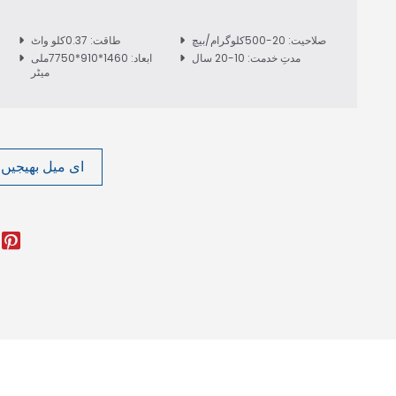
صلاحیت: 20-500کلوگرام/بیچ
طاقت: 0.37کلو واٹ
مدتِ خدمت: 10-20 سال
ابعاد: 1460*910*7750ملی
میٹر
ای میل بھیجیں