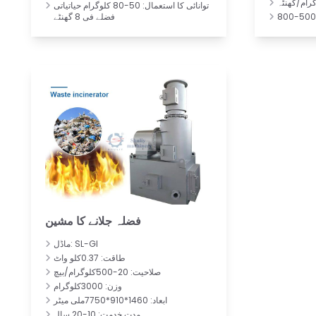
توانائی کا استعمال: 50-80 کلوگرام حیاتیاتی
فضلے فی 8 گھنٹے
فضلہ جلانے کا مشین
ماڈل: SL-GI
طاقت: 0.37کلو واٹ
صلاحیت: 20-500کلوگرام/بیچ
وزن: 3000کلوگرام
ابعاد: 1460*910*7750ملی میٹر
مدتِ خدمت: 10-20 سال