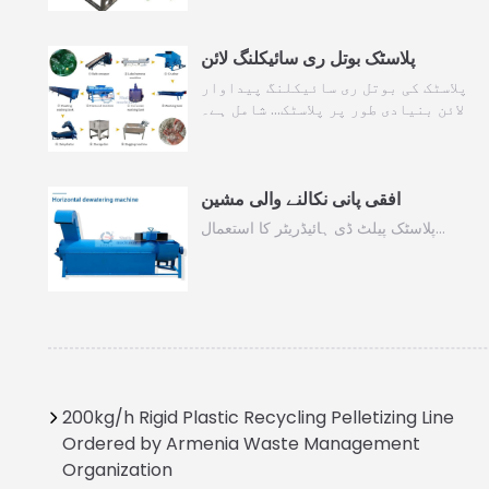
پلاسٹک بوتل ری سائیکلنگ لائن
پلاسٹک کی بوتل ری سائیکلنگ پیداوار
لائن بنیادی طور پر پلاسٹک… شامل ہے۔
افقی پانی نکالنے والی مشین
پلاسٹک پیلٹ ڈی ہائیڈریٹر کا استعمال…
200kg/h Rigid Plastic Recycling Pelletizing Line
Ordered by Armenia Waste Management
Organization