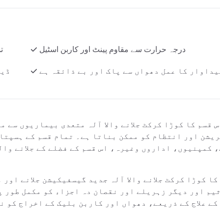
درجہ حرارت سے مقاوم پینٹ اور کاربن اسٹیل
ت
یداوار کا عمل دھواں سے پاک اور بے ذائقہ ہے
ڈیز
س قسم کا کوڑا کرکٹ جلانے والا آلہ متعدی بیماریوں سے م
یشن اور انتظام کو ممکن بناتا ہے۔ تمام قسم کے ہسپتا
 کمپنیوں، اداروں وغیرہ، اس قسم کے فضلے کے جلانے وال
کا کوڑا کرکٹ جلانے والا آلہ جدید گیسفیکیشن جلانے اور
یم اور دیگر زہریلے اور نقصان دہ اجزاء کو مکمل طور پ
کے علاج کے ذریعے، دھواں اور کاربن بلیک کے اخراج کو ن