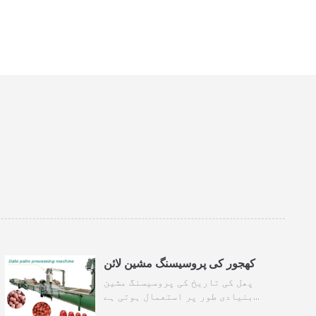
کھجور کی پروسیسنگ مشین لائن
پھل کی تاریخ کی پروسیسنگ مشین
بنیادی طور پر استعمال ہوتی ہے…