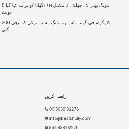
Italian
گھانا کو برآمد کیا گیا 5T/H مونگ پھلی کے چھلکے کا مکمل
یونٹ
Greek
200 کلوگرام فی گھنٹہ نٹس روسٹنگ مشین ترکی کو بیچی
Swahili
گئی
Turkish
Indonesian
Thai
Vietnamese
Japanese
Korean
Hindi
رابطہ کریں
Chinese
Spanish
8615838192276
Russian
info@bestshuliy.com
Portuguese
8615838192276