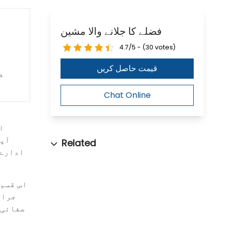
فضلے کا جلانے والا مشین
4.7/5 - (30 votes)
قیمت حاصل کریں
پ
Chat Online
ا
آپر
ادارے،
اس قسم 
جراث
صفائی 