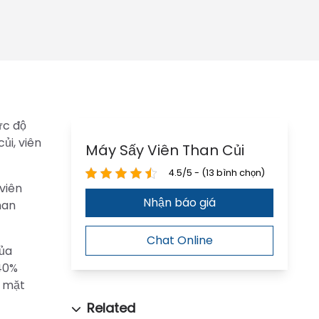
ức độ
ủi, viên
Máy Sấy Viên Than Củi
4.5/5 - (13 bình chọn)
viên
Nhận báo giá
han
Chat Online
của
 40%
h mặt