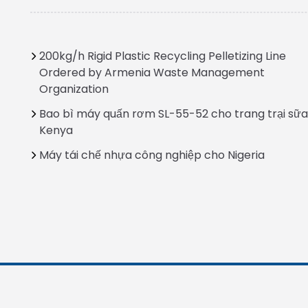
200kg/h Rigid Plastic Recycling Pelletizing Line
Ordered by Armenia Waste Management
Organization
Bao bì máy quấn rơm SL-55-52 cho trang trại sữa
Kenya
Máy tái chế nhựa công nghiệp cho Nigeria