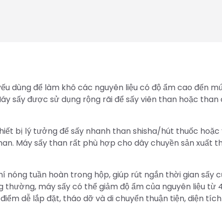
yếu dùng để làm khô các nguyên liệu có độ ẩm cao đến m
 Máy sấy được sử dụng rộng rãi để sấy viên than hoặc than c
iết bị lý tưởng để sấy nhanh than shisha/hút thuốc hoặc 
than. Máy sấy than rất phù hợp cho dây chuyền sản xuất t
í nóng tuần hoàn trong hộp, giúp rút ngắn thời gian sấy 
g thường, máy sấy có thể giảm độ ẩm của nguyên liệu từ
ểm dễ lắp đặt, tháo dỡ và di chuyển thuận tiện, diện tíc