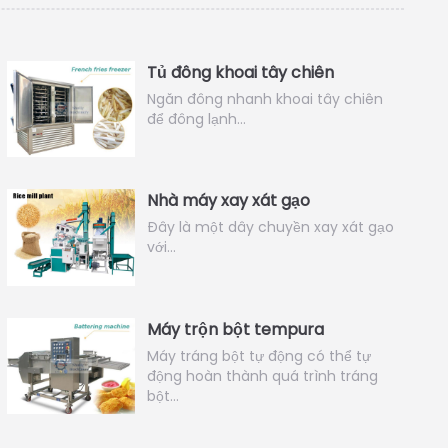
Tủ đông khoai tây chiên
Ngăn đông nhanh khoai tây chiên
để đông lạnh…
Nhà máy xay xát gạo
Đây là một dây chuyền xay xát gạo
với…
Máy trộn bột tempura
Máy tráng bột tự động có thể tự
động hoàn thành quá trình tráng
bột…