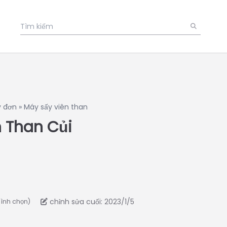
 đơn
»
Máy sấy viên than
 Than Củi
chỉnh sửa cuối: 2023/1/5
bình chọn)