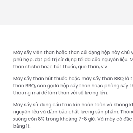
Máy sấy viên than hoặc than củi dạng hộp này chủ 
phù hợp, đạt giá trị sử dụng tối đa của nguyên liệu.
than shisha hoặc hút thuốc, que than, v.v.
Máy sấy than hút thuốc hoặc máy sấy than BBQ là th
than BBQ, còn gọi là hộp sấy than hoặc phòng sấy 
thương mại để làm than với số lượng lớn.
Máy sấy sử dụng cấu trúc kín hoàn toàn và không kh
nguyên liệu và đảm bảo chất lượng sản phẩm. Thôn
xuống còn 8% trong khoảng 7-8 giờ. Và máy có đặc đi
bằng ít.