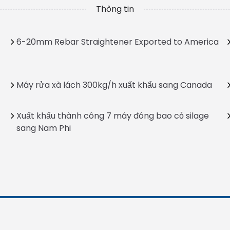
Thông tin
6-20mm Rebar Straightener Exported to America
Máy rửa xà lách 300kg/h xuất khẩu sang Canada
Xuất khẩu thành công 7 máy đóng bao cỏ silage
sang Nam Phi