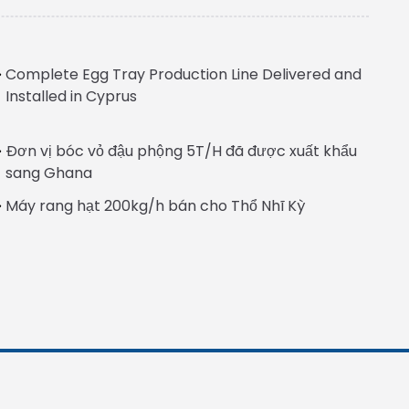
Complete Egg Tray Production Line Delivered and
Installed in Cyprus
Đơn vị bóc vỏ đậu phộng 5T/H đã được xuất khẩu
Italian
sang Ghana
Greek
Máy rang hạt 200kg/h bán cho Thổ Nhĩ Kỳ
Urdu
Swahili
Turkish
Indonesian
Thai
Japanese
Korean