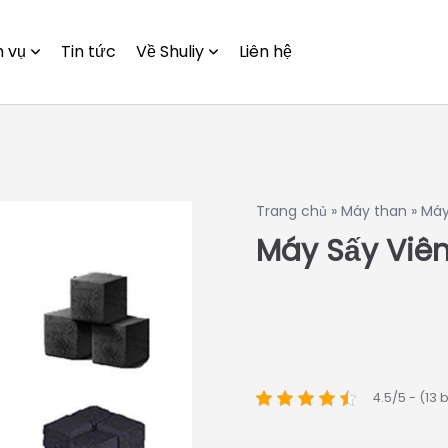
h vụ
Tin tức
Về Shuliy
Liên hệ
Trang chủ
»
Máy than
»
Máy
Máy Sấy Viên
4.5/5 - (13 