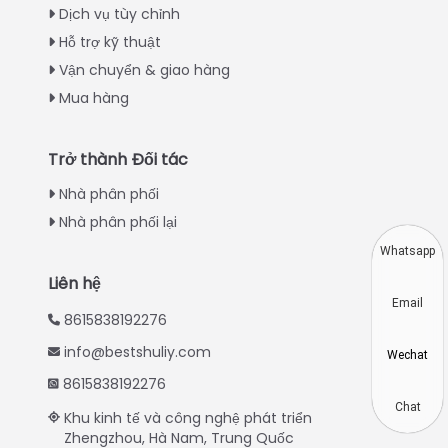
Italian
Dịch vụ tùy chỉnh
Hỗ trợ kỹ thuật
Greek
Vận chuyển & giao hàng
Urdu
Mua hàng
Swahili
Turkish
Trở thành Đối tác
Indonesian
Nhà phân phối
Thai
Nhà phân phối lại
Japanese
Whatsapp
Korean
Liên hệ
Email
Hindi
8615838192276
Chinese
info@bestshuliy.com
Wechat
Spanish
8615838192276
Russian
Chat
Khu kinh tế và công nghệ phát triển
Zhengzhou, Hà Nam, Trung Quốc
Portuguese