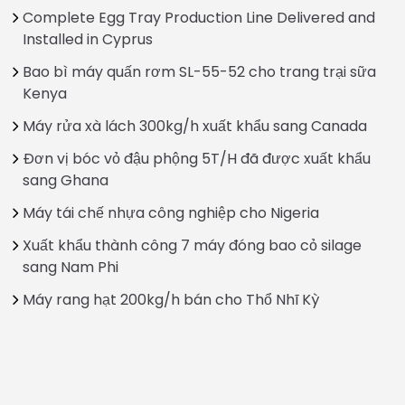
Complete Egg Tray Production Line Delivered and
Installed in Cyprus
Bao bì máy quấn rơm SL-55-52 cho trang trại sữa
Kenya
Máy rửa xà lách 300kg/h xuất khẩu sang Canada
Đơn vị bóc vỏ đậu phộng 5T/H đã được xuất khẩu
sang Ghana
Máy tái chế nhựa công nghiệp cho Nigeria
Xuất khẩu thành công 7 máy đóng bao cỏ silage
sang Nam Phi
Máy rang hạt 200kg/h bán cho Thổ Nhĩ Kỳ