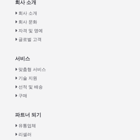
회사 소개
회사 소개
회사 문화
자격 및 명예
글로벌 고객
Italian
서비스
Greek
맞춤형 서비스
Urdu
기술 지원
선적 및 배송
Swahili
구매
Turkish
Indonesian
파트너 되기
Thai
유통업체
Vietnamese
Whatsapp
리셀러
Japanese