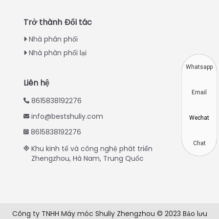
Turkish
Trở thành Đối tác
Indonesian
Nhà phân phối
Thai
Nhà phân phối lại
Japanese
Whatsapp
Korean
Liên hệ
Email
Hindi
8615838192276
Chinese
info@bestshuliy.com
Wechat
Spanish
8615838192276
Russian
Chat
Khu kinh tế và công nghệ phát triển
Zhengzhou, Hà Nam, Trung Quốc
Portuguese
German
French
Arabic
Công ty TNHH Máy móc Shuliy Zhengzhou © 2023 Bảo lưu