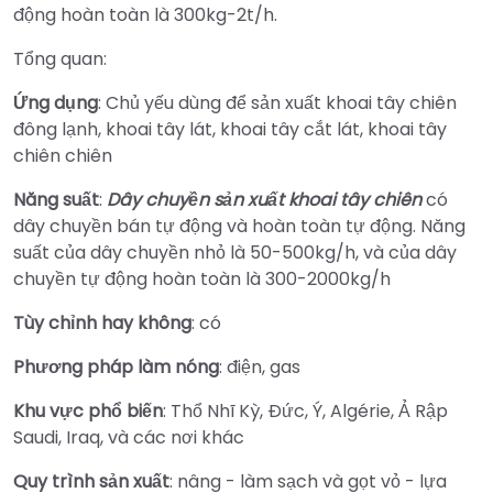
động hoàn toàn là 300kg-2t/h.
Tổng quan:
Ứng dụng
: Chủ yếu dùng để sản xuất khoai tây chiên
đông lạnh, khoai tây lát, khoai tây cắt lát, khoai tây
chiên chiên
Năng suất
:
Dây chuyền sản xuất khoai tây chiên
có
dây chuyền bán tự động và hoàn toàn tự động. Năng
suất của dây chuyền nhỏ là 50-500kg/h, và của dây
chuyền tự động hoàn toàn là 300-2000kg/h
Tùy chỉnh hay không
: có
Phương pháp làm nóng
: điện, gas
Khu vực phổ biến
: Thổ Nhĩ Kỳ, Đức, Ý, Algérie, Ả Rập
Saudi, Iraq, và các nơi khác
Quy trình sản xuất
: nâng - làm sạch và gọt vỏ - lựa