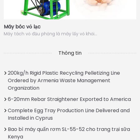
Máy bóc vỏ lạc
Máy tách vỏ đậu phộng là máy lấy vỏ khỏi…
Thông tin
200kg/h Rigid Plastic Recycling Pelletizing Line
Ordered by Armenia Waste Management
Organization
6-20mm Rebar Straightener Exported to America
Complete Egg Tray Production Line Delivered and
Installed in Cyprus
Bao bì máy quấn rơm SL-55-52 cho trang trại sữa
Kenya