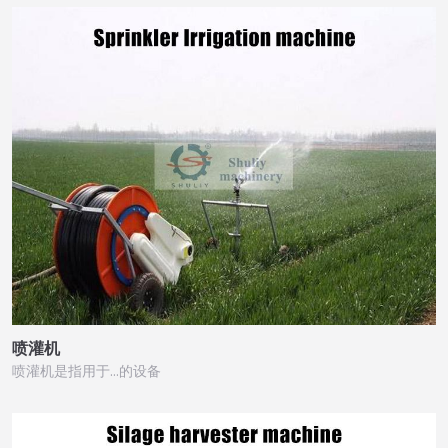
喷灌机
喷灌机是指用于…的设备