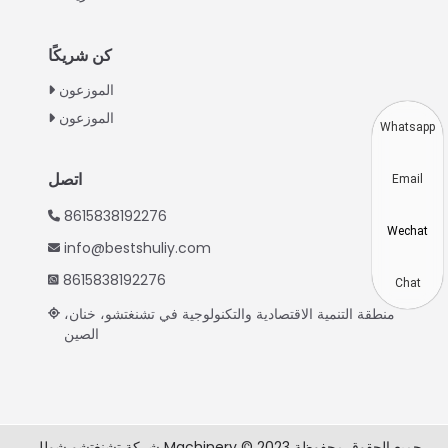
Turkish
Indonesian
كن شريكًا
Thai
الموزعون
الموزعون
Vietnamese
Whatsapp
Japanese
اتصل
Email
Korean
8615838192276
Hindi
Wechat
info@bestshuliy.com
Chinese
8615838192276
Spanish
Chat
منطقة التنمية الاقتصادية والتكنولوجية في تشنغتشو، خنان،
Russian
الصين
Portuguese
German
French
شركة تشنغتشو شوللي Machinery © 2023 جميع الحقوق محفوظة