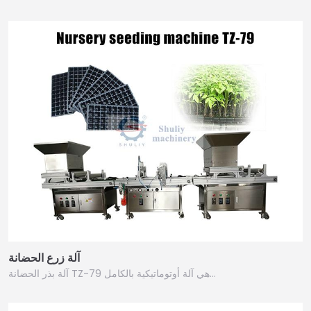
آلة زرع الحضانة
آلة بذر الحضانة TZ-79 هي آلة أوتوماتيكية بالكامل…