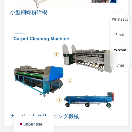
Thai
小型銅線粉砕機
Vietnamese
Whatsapp
Korean
Email
Hindi
Chinese
Wechat
Spanish
Russian
Chat
Portuguese
German
French
Arabic
English
カーペットクリーニング機械
Japanese