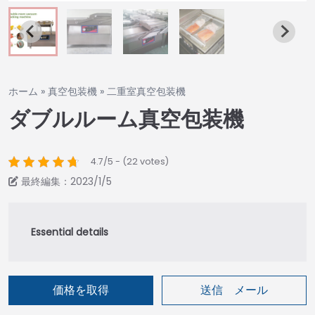
ホーム
»
真空包装機
»
二重室真空包装機
ダブルルーム真空包装機
4.7/5 - (22 votes)
最終編集：2023/1/5
価格を取得
送信 メール