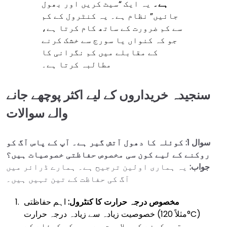
ہے۔
یہ ایک “سیٹ کریں اور بھول
جائیں” نظام ہے۔ یہ کنٹرول کے کم
سے کم ضرورت کے ساتھ کام کرتا ہے،
جو کہ کنواں یا سورج سے خشک کرنے
کے مقابلے میں کم نگرانی کا
مطالبہ کرتا ہے۔
سنجیدہ خریداروں کے لیے اکثر پوچھے جانے
والے سوالات
سوال 1: کوئلہ کا دھول آتش گیر ہے۔ آپ کے پاس آگ کو
روکنے کے لیے کون سی مخصوص حفاظتی خصوصیات ہیں؟
جواب:
یہ ہماری اولین ترجیح ہے۔ ہمارے ڈرائر میں
آگ کی حفاظت کے تین تہیں ہیں۔
مخصوص درجہ حرارت کا کنٹرول:
اہم حفاظتی
خصوصیت زیادہ سے زیادہ درجہ حرارت (مثلاً 120°C)
مقرر کرنے کی صلاحیت ہے، جو کہ کوئلے کے