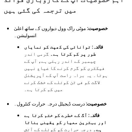
میں ترجمہ کی گئی ہیں
خصوصیت:
موٹی راک وول دیواروں کے ساتھ اعلیٰ
انسولیشن۔
فائدہ:
توانائی کی کھپت کو نمایاں
طور پر کم کرتا ہے۔
گرمی اندر
چیمبر کے اندر رہتی ہے، آپ کے
فیکٹری کو گرم کرنے کا ضیاع نہیں
ہوتا۔ یہ براہ راست آپ کے آپریشنل
لاگت کو فی ٹن کوئلے کے خشک کرنے
میں کم کرتا ہے۔
خصوصیت:
درست ڈیجیٹل درجہ حرارت کنٹرول۔
فائدہ:
آگ کے خطرے کو ختم کرتا ہے
اور بہترین معیار کو یقینی بناتا
ہے۔
درجہ حرارت کو کوئلے کے آتش