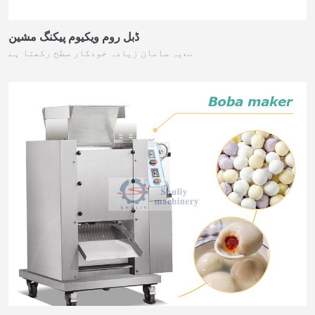
ڈبل روم ویکیوم پیکنگ مشین
یہ سامان زیادہ خودکار سطح رکھتا ہے،…