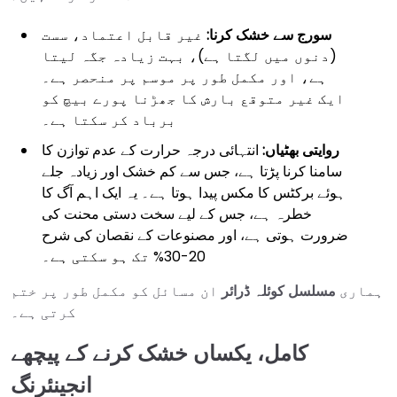
سورج سے خشک کرنا:
غیر قابل اعتماد، سست
(دنوں میں لگتا ہے)، بہت زیادہ جگہ لیتا
ہے، اور مکمل طور پر موسم پر منحصر ہے۔
ایک غیر متوقع بارش کا جھڑنا پورے بیچ کو
برباد کر سکتا ہے۔
روایتی بھٹیاں:
انتہائی درجہ حرارت کے عدم توازن کا
سامنا کرنا پڑتا ہے، جس سے کم خشک اور زیادہ جلے
ہوئے برکٹس کا مکس پیدا ہوتا ہے۔ یہ ایک اہم آگ کا
خطرہ ہے، جس کے لیے سخت دستی محنت کی
ضرورت ہوتی ہے، اور مصنوعات کے نقصان کی شرح
20-30% تک ہو سکتی ہے۔
ہماری
مسلسل کوئلہ ڈرائر
ان مسائل کو مکمل طور پر ختم
کرتی ہے۔
کامل، یکساں خشک کرنے کے پیچھے
انجینئرنگ