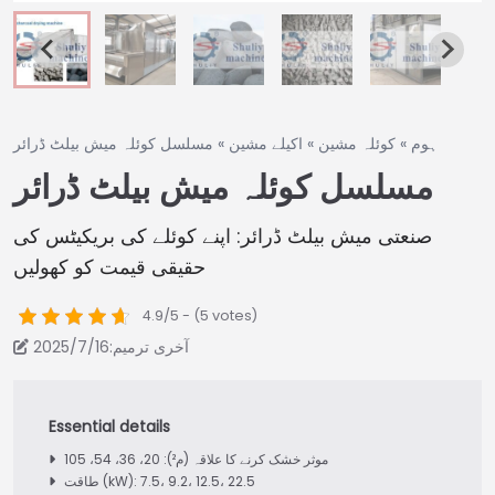
ہوم
»
کوئلہ مشین
»
اکیلے مشین
»
مسلسل کوئلہ میش بیلٹ ڈرائر
مسلسل کوئلہ میش بیلٹ ڈرائر
صنعتی میش بیلٹ ڈرائر: اپنے کوئلے کی بریکیٹس کی
حقیقی قیمت کو کھولیں
4.9/5 - (5 votes)
آخری ترمیم:2025/7/16
موثر خشک کرنے کا علاقہ (م²): 20، 36، 54، 105
طاقت (kW): 7.5، 9.2، 12.5، 22.5