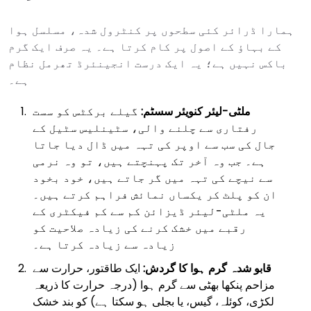
ہمارا ڈرائر کئی سطحوں پر کنٹرول شدہ، مسلسل ہوا
کے بہاؤ کے اصول پر کام کرتا ہے۔ یہ صرف ایک گرم
باکس نہیں ہے؛ یہ ایک درست انجینئرڈ تھرمل نظام
ہے۔
ملٹی-لیئر کنویئر سسٹم:
گیلے برکٹس کو سست
رفتاری سے چلنے والی، سٹینلیس سٹیل کے
جال کی سب سے اوپر کی تہہ میں ڈال دیا جاتا
ہے۔ جب وہ آخر تک پہنچتے ہیں، تو وہ نرمی
سے نیچے کی تہہ میں گر جاتے ہیں، خود بخود
ان کو پلٹ کر یکساں نمائش فراہم کرتے ہیں۔
یہ ملٹی-لیئر ڈیزائن کم سے کم فیکٹری کے
رقبے میں خشک کرنے کی زیادہ صلاحیت کو
زیادہ سے زیادہ کرتا ہے۔
قابو شدہ گرم ہوا کا گردش:
ایک طاقتور، حرارت سے
مزاحم پنکھا بھٹی سے گرم ہوا (درجہ حرارت کا ذریعہ
لکڑی، کوئلہ، گیس، یا بجلی ہو سکتا ہے) کو بند خشک