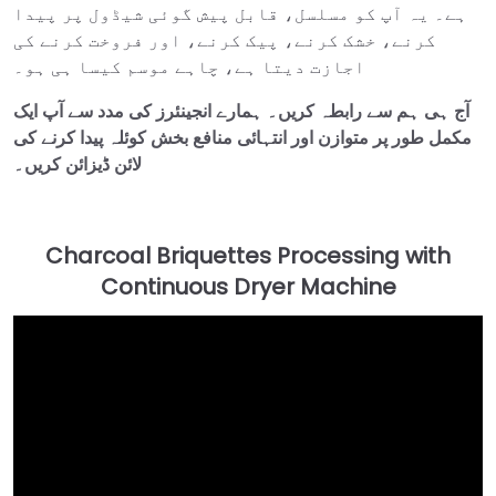
ہے۔ یہ آپ کو مسلسل، قابل پیش گوئی شیڈول پر پیدا
کرنے، خشک کرنے، پیک کرنے، اور فروخت کرنے کی
اجازت دیتا ہے، چاہے موسم کیسا ہی ہو۔
آج ہی ہم سے رابطہ کریں۔ ہمارے انجینئرز کی مدد سے آپ ایک
مکمل طور پر متوازن اور انتہائی منافع بخش کوئلہ پیدا کرنے کی
لائن ڈیزائن کریں۔