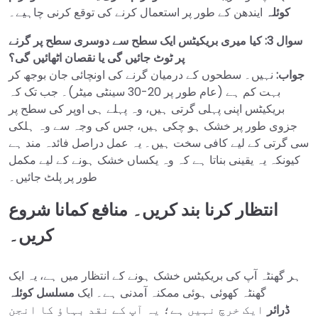
کوئلہ
ایندھن کے طور پر استعمال کرنے کی توقع کرنی چاہیے۔
سوال 3: کیا میری بریکیٹس ایک سطح سے دوسری سطح پر گرنے
پر ٹوٹ جائیں گی یا نقصان اٹھائیں گی؟
جواب:
نہیں۔ سطحوں کے درمیان گرنے کی اونچائی جان بوجھ کر
بہت کم ہے (عام طور پر 20-30 سینٹی میٹر)۔ جب تک کہ
بریکیٹس اپنی پہلی گرتی ہیں، وہ پہلے ہی اوپر کی سطح پر
جزوی طور پر خشک ہو چکی ہیں، جس کی وجہ سے وہ ہلکی
سی گرتی کے لیے کافی سخت ہیں۔ یہ عمل دراصل فائدہ مند ہے
کیونکہ یہ یقینی بناتا ہے کہ وہ یکساں خشک ہونے کے لیے مکمل
طور پر پلٹ جائیں۔
انتظار کرنا بند کریں۔ منافع کمانا شروع
کریں۔
ہر گھنٹہ آپ کی بریکیٹس خشک ہونے کے انتظار میں ہے، یہ ایک
گھنٹہ کھوئی ہوئی ممکنہ آمدنی ہے۔ ایک
مسلسل کوئلہ
ڈرائر
ایک خرچ نہیں ہے؛ یہ آپ کے نقد بہاؤ کا انجن