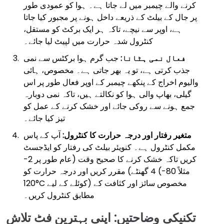
کرنے والے چیمبر میں لے جاتا ہے۔ ہوا کو عمودی طور
پر جال کے بیلٹ کے ذریعے داخل ہونے پر مجبور کیا جاتا
ہے، اوپر سے نیچے، تاکہ ہر ایک برکٹ کو مستقل،
کنٹرول شدہ حرارت میں لپیٹ لیا جائے۔
فعال نمی ہٹانا:
جب گرم ہوا برکٹس سے نمی
جذب کرتی ہے، تو یہ بھر جاتی ہے۔ مخصوص، ہائی
والیوم اخراج کے پنکھے چیمبر کے اوپر فعال طور پر اس
گیلی، بھاپ والی ہوا کو نکالتے ہیں، تاکہ نمی دوبارہ
جمع ہونے سے روکی جائے اور خشک کرنے کے عمل کو
تیز کیا جائے۔
متغیر رفتار اور درجہ حرارت کا کنٹرول:
آپ کے پاس
مکمل کنٹرول ہے۔ کنویئر بیلٹ کی رفتار کو ایڈجسٹ
کریں تاکہ خشک کرنے کا صحیح وقت (عام طور پر 2-
4 گھنٹے) مقرر کریں اور درجہ حرارت کو (مثلاً 80-
120°C کوئلے کے لیے) مخصوص سائز اور کثافت کے
مطابق کنٹرول کریں۔
تکنیکی وضاحتیں: اپنی بہترین فٹ تلاش