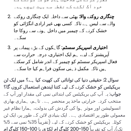
خود آگ لگنے کے نقطہ سے بہت نیچے ہے۔
چنگاری روکنے والا:
بھٹی سے داخلہ ایک چنگاری روکنے
والے سے لیس ہے تاکہ کسی بھی غیر ارادی انگڑائی کو
خشک کرنے کے چیمبر میں داخل ہونے سے روکا جا
سکے۔
اختیاری اسپریکر سسٹم:
گاہکوں کے بڑے پیمانے پر
آپریشنز کے لیے، ہم ایک اختیاری، درجہ حرارت سے
فعال اسپریکر سسٹم کو چیمبر کے اندر شامل کر سکتے
ہیں تاکہ مکمل ذہنی سکون فراہم کیا جا سکے۔
سوال 2: حقیقی دنیا کی توانائی کی کھپت کیا ہے؟ میں ایک ٹن
بریکیٹس کو خشک کرنے کے لیے کتنا ایندھن استعمال کروں گا؟
جواب:
یہ آپ کی بریکیٹس کی ابتدائی نمی کی مقدار اور آپ کے
منتخب کردہ حرارتی ماخذ پر منحصر ہے۔ تاہم، ہماری بھاری
انسولیشن اور موثر ہوا کی گردش کی بدولت، ہمارا نظام غیر
معمولی طور پر اقتصادی ہے۔ ایک بنیادی لائن کے طور پر، ایک ٹن
کوئلہ بریکیٹس کو خشک کرنے کے لیے (تقریباً 35% نمی سے 5%
تک)، آپ کو تقریباً
150-200 کلوگرام لکڑی
یا
100-150 کلوگرام