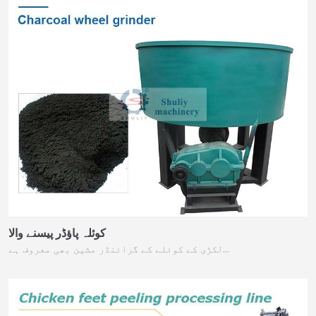
کوئلہ پاؤڈر پیسنے والا
لکڑی کے کوئلے کے گرائنڈر مشین بھی معروف ہے…