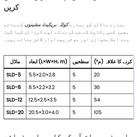
کریں
ہمارے ماڈلز کو ہمارے
کوئلہ بریکیٹ مشینوں
کے ساتھ
بغیر کسی رکاوٹ کے ضم کرنے کے لیے ڈیزائن کیا گیا
ہے، ایک متوازن اور موثر پیداوار لائن بناتے ہیں۔
کرنے کا علاقہ (م²)
سطحیں
ابعاد (L×W×H، m)
ماڈل
SLD-5
5.5×2.0×2.8
5
20
SLD-8
8.5×2.2×3.2
5
36
SLD-12
12.5×2.5×3.5
5
54
SLD-20
20.5×3.0×4.0
5
105
اہم خصوصیات آپ کے کاروباری فوائد