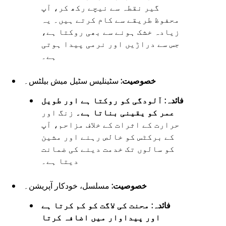
گیر نقطہ سے نیچے رکھ کر، آپ
محفوظ طریقے سے کام کرتے ہیں۔ یہ
زیادہ خشک ہونے سے بھی روکتا ہے،
جس سے دراڑیں اور نرمی پیدا ہوتی
ہے۔
خصوصیت:
سٹینلیس سٹیل میش بیلٹس۔
فائدہ:
آلودگی کو روکتا ہے اور طویل
عمر کو یقینی بناتا ہے۔
زنگ اور
حرارت کے اثرات کے خلاف مزاحم، آپ
کے برکٹس کو خالص رہنے اور مشین
کو سالوں تک خدمت دینے کی ضمانت
دیتا ہے۔
خصوصیت:
مسلسل، خودکار آپریشن۔
فائدہ:
محنت کی لاگت کو کم کرتا ہے
اور پیداوار میں اضافہ کرتا