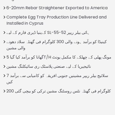
6-20mm Rebar Straightener Exported to America
Complete Egg Tray Production Line Delivered and
Installed in Cyprus
کےینیا ڈیری فارم کے لیے SL-55-52 ہائی بيلر ریپر
کینیڈا کو برآمد ہونے والی 300 کلوگرام فی گھنٹہ سلاد دھونے
والی مشین
گھانا کو برآمد کیا گیا 5T/H مونگ پھلی کے چھلکے کا مکمل یونٹ
نائیجیریا کے لیے صنعتی پلاسٹک ری سائیکلنگ مشین
7 سلائیج بیلر ریپر مشینیں جنوبی افریقہ کو کامیابی سے برآمد
کیں
200 کلوگرام فی گھنٹہ نٹس روسٹنگ مشین ترکی کو بیچی گئی