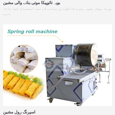
بوبہ تائوپیکا موتی بنانے والی مشین
بوبا میکر بغیر بھرے ٹانگوارن بنانے کے لئے استعمال کیا جاتا
ہے،…
اسپرنگ رول مشین