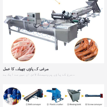
مرغی کے پاؤں چھیلنے کا عمل
مرغ کے پاؤں پروسیسنگ لائن ان میں سے ایک ہے…