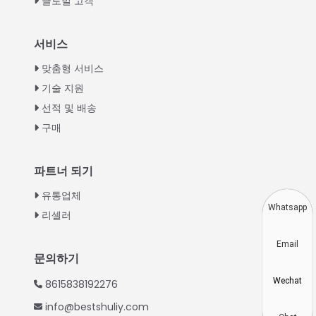
글로벌 고객
Italian
서비스
Greek
맞춤형 서비스
Urdu
기술 지원
선적 및 배송
Swahili
구매
Turkish
Indonesian
파트너 되기
Thai
유통업체
Vietnamese
Whatsapp
리셀러
Japanese
Email
Hindi
문의하기
Chinese
Wechat
8615838192276
Spanish
info@bestshuliy.com