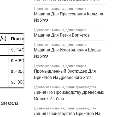
древесная машина
,
один аппарат
Машина Для Прессования Кальяна
Из Угля
древесная машина
,
один аппарат
Машина Для Резки Брикетов
/ч)
Подходит для моделей прессов для брикетов
древесная машина
,
один аппарат
SL-140
Машина Для Изготовления Шишы
Из Угля
SL-180
древесная машина
,
один аппарат
Промышленный Экструдер Для
SL-300 (частично)
Брикетов Из Древесного Угля
SL-300 / SL-450
древесная машина
,
линия производства
Линия По Производству Древесных
Опилок Из Угля
изнеса
древесная машина
,
линия производства
Линия Производства Брикетов Из