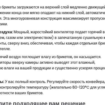
брикеты загружаются на верхний слой медленно движуще
жении конца они мягко опадают на нижний слой, автоматич
я. Эта многоуровневая конструкция максимизирует пропуск
ики.
здуха:
Мощный, жаростойкий вентилятор подает горячий в
лем, газом или электричеством) в запечатанную сушильную 
нты, сверху вниз, обеспечивая, чтобы каждая отдельная бри
тепле.
ячий воздух поглощает влагу из брикетов, он насыщается.
торы вверху камеры активно выводят этот влажный,
ю влаги на вашей продукции и существенно ускоряя проце
ы:
У вас полный контроль. Регулируйте скорость конвейера
 контролируйте температуру (желательно 80-120°C для угля
лотности ваших брикетов.
йдите подходящее вам решение