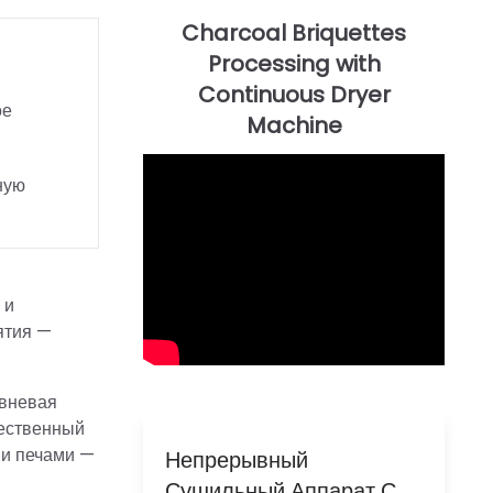
ое
ную
 и
ятия —
овневая
чественный
ми печами —
Непрерывный
Сушильный Аппарат С