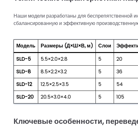
Наши модели разработаны для беспрепятственной и
сбалансированную и эффективную производственну
Модель
Размеры (Д×Ш×В, м)
Слои
Эффекти
SLD-5
5.5×2.0×2.8
5
20
SLD-8
8.5×2.2×3.2
5
36
SLD-12
12.5×2.5×3.5
5
54
SLD-20
20.5×3.0×4.0
5
105
Ключевые особенности, перевед