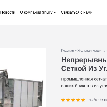
Новости
О компании Shuliy
Связаться с нами
Главная
»
Угольная машина
Непрерывны
Сеткой Из У
Промышленная сетчата
ваших брикетов из угл
4.9/5 - (5 г