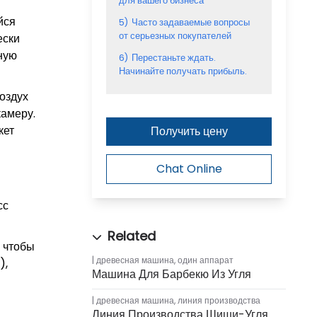
для вашего бизнеса
йся
5)
Часто задаваемые вопросы
от серьезных покупателей
ески
ную
6)
Перестаньте ждать.
Начинайте получать прибыль.
оздух
камеру.
кет
Получить цену
Chat Online
сс
, чтобы
древесная машина
,
один аппарат
),
Машина Для Барбекю Из Угля
древесная машина
,
линия производства
Линия Производства Шиши-Угля