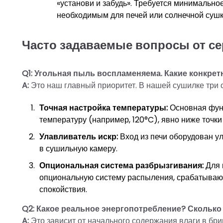
«установи и забудь». Требуется минимальн
необходимым для печей или солнечной сушк
Часто задаваемые вопросы от с
Q1: Угольная пыль воспламеняема. Какие конкре
A:
Это наш главный приоритет. В нашей сушилке три 
Точная настройка температуры:
Основная функ
температуру (например, 120°C), явно ниже точк
Улавливатель искр:
Вход из печи оборудован у
в сушильную камеру.
Опциональная система разбрызгивания:
Для 
опциональную систему распыления, срабатываю
спокойствия.
Q2: Какое реальное энергопотребление? Сколько
A:
Это зависит от начального содержания влаги в бри