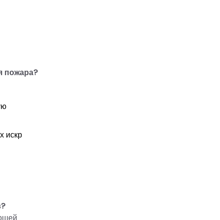
я пожара?
ую
х искр
в?
рошей