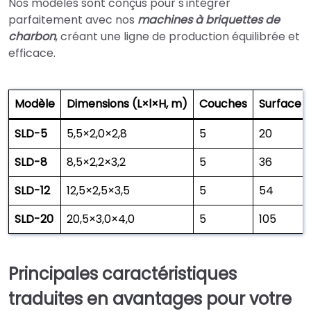
Nos modèles sont conçus pour s'intégrer
parfaitement avec nos
machines à briquettes de
charbon
, créant une ligne de production équilibrée et
efficace.
Modèle
Dimensions (L×l×H, m)
Couches
Surface 
SLD-5
5,5×2,0×2,8
5
20
SLD-8
8,5×2,2×3,2
5
36
SLD-12
12,5×2,5×3,5
5
54
SLD-20
20,5×3,0×4,0
5
105
Principales caractéristiques
traduites en avantages pour votre