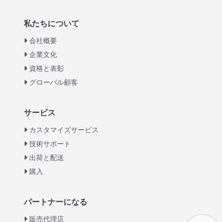
私たちについて
会社概要
企業文化
資格と表彰
グローバル顧客
Italian
サービス
Greek
カスタマイズサービス
Urdu
技術サポート
出荷と配送
Swahili
購入
Turkish
Indonesian
パートナーになる
Thai
販売代理店