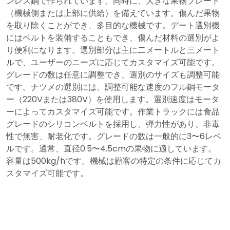
ンレス鋼で作られています。同時に、大きな果物プレート
（機械側または上部に供給）を備えています。傷んだ果物
を取り除くことができ、多目的な機械です。デート選別機
にはベルトを装備することもでき、傷んだ材料の選別がよ
り便利になります。選別部分は主に二メートルと三メート
ルで、ユーザーのニーズに応じてカスタマイズ可能です。
グレードの数は任意に調整でき、選別のサイズも調整可能
です。ナツメの選別には、調整可能な速度のフル銅モータ
ー（220Vまたは380V）を使用します。選別速度はモータ
ーによってカスタマイズ可能です。作業トラックには食品
グレードのシリコンベルトを採用し、弾力性があり、非毒
性で無害、耐老化です。グレードの数は一般的に3〜6レベ
ルです。通常、直径0.5〜4.5cmの果物に適しています。
容量は500kg/hです。機械は顧客の特定の条件に応じてカ
スタマイズ可能です。