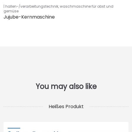
hallen-/verarbeitungstechnik
,
waschmaschine für obst und
gemüse
Jujube-Kernmaschine
Heißes Produkt