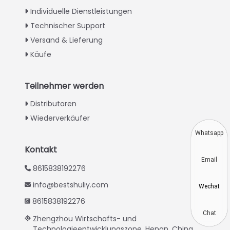
Italian
Individuelle Dienstleistungen
Technischer Support
Greek
Versand & Lieferung
Urdu
Käufe
Swahili
Turkish
Teilnehmer werden
Indonesian
Distributoren
Thai
Wiederverkäufer
Vietnamese
Whatsapp
Japanese
Kontakt
Email
Korean
8615838192276
Hindi
info@bestshuliy.com
Wechat
Chinese
8615838192276
Spanish
Chat
Zhengzhou Wirtschafts- und
Technologieentwicklungszone, Henan, China