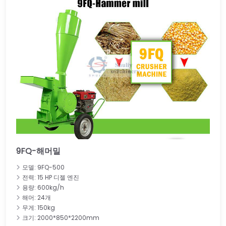
9FQ-해머밀
모델: 9FQ-500
전력: 15 HP 디젤 엔진
용량: 600kg/h
해머: 24개
무게: 150kg
크기: 2000*850*2200mm