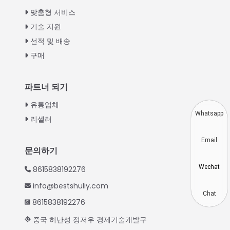
Greek
맞춤형 서비스
Urdu
기술 지원
선적 및 배송
Swahili
구매
Turkish
Indonesian
파트너 되기
Thai
유통업체
Vietnamese
Whatsapp
리셀러
Japanese
Email
Hindi
문의하기
Chinese
Wechat
8615838192276
Spanish
info@bestshuliy.com
Russian
Chat
8615838192276
Portuguese
중국 허난성 정저우 경제기술개발구
German