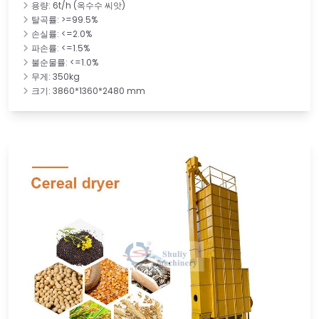
용량: 6t/h (옥수수 씨앗)
탈곡률: >=99.5%
손실률: <=2.0%
파손률: <=1.5%
불순물률: <=1.0%
무게: 350kg
크기: 3860*1360*2480 mm