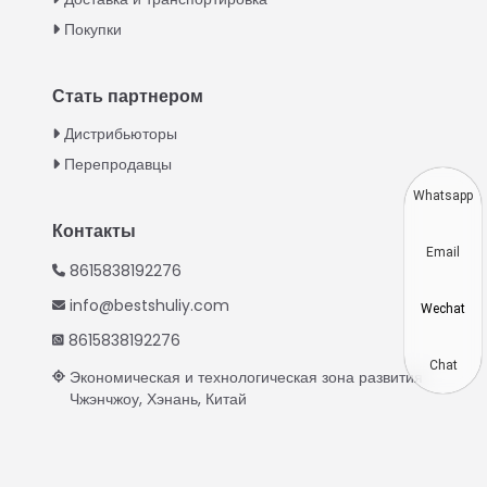
Urdu
Покупки
Swahili
Turkish
Стать партнером
Indonesian
Дистрибьюторы
Thai
Перепродавцы
Vietnamese
Whatsapp
Japanese
Контакты
Email
Korean
8615838192276
Hindi
info@bestshuliy.com
Wechat
Chinese
8615838192276
Spanish
Chat
Экономическая и технологическая зона развития
Чжэнчжоу, Хэнань, Китай
Portuguese
German
French