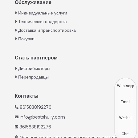
Обслуживание
Italian
Индивидуальные услуги
Техническая поддержка
Greek
Доставка и транспортировка
Urdu
Покупки
Swahili
Turkish
Стать партнером
Indonesian
Дистрибьюторы
Thai
Перепродавцы
Vietnamese
Whatsapp
Japanese
Контакты
Email
Korean
8615838192276
Hindi
info@bestshuliy.com
Wechat
Chinese
8615838192276
Spanish
Chat
Экономическая и технологическая зона развития