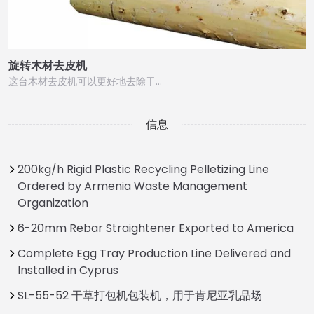
旋转木材去皮机
这台木材去皮机可以更好地去除干…
信息
200kg/h Rigid Plastic Recycling Pelletizing Line
Ordered by Armenia Waste Management
Organization
6-20mm Rebar Straightener Exported to America
Complete Egg Tray Production Line Delivered and
Installed in Cyprus
SL-55-52 干草打包机包装机，用于肯尼亚乳品场