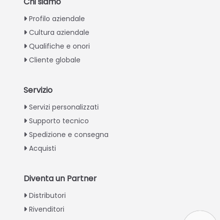
Chi siamo
Profilo aziendale
Cultura aziendale
Qualifiche e onori
Cliente globale
Servizio
Greek
Servizi personalizzati
Supporto tecnico
Urdu
Spedizione e consegna
Swahili
Acquisti
Turkish
Indonesian
Diventa un Partner
Thai
Distributori
Vietnamese
Rivenditori
Japanese