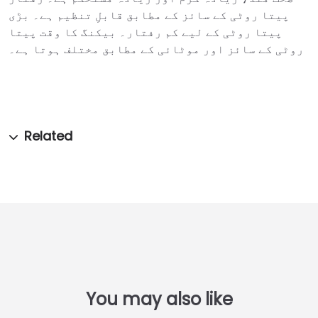
پیتا روٹی کے سائز کے مطابق قابلِ تنظیم ہے۔ بڑی
پیتا روٹی کے لیے کم رفتار۔ بیکنگ کا وقت پیتا
روٹی کے سائز اور موٹائی کے مطابق مختلف ہوتا ہے۔