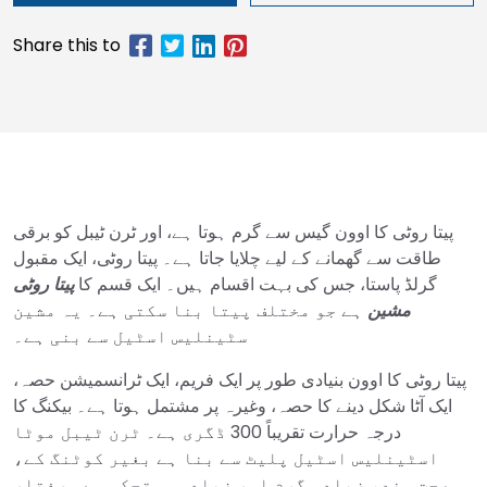
پیتا روٹی کا اوون گیس سے گرم ہوتا ہے، اور ٹرن ٹیبل کو برقی
طاقت سے گھمانے کے لیے چلایا جاتا ہے۔ پیتا روٹی، ایک مقبول
گرلڈ پاستا، جس کی بہت اقسام ہیں۔ ایک قسم کا
پیتا روٹی
مشین
ہے جو مختلف پیتا بنا سکتی ہے۔ یہ مشین
سٹینلیس اسٹیل سے بنی ہے۔
پیتا روٹی کا اوون بنیادی طور پر ایک فریم، ایک ٹرانسمیشن حصہ،
ایک آٹا شکل دینے کا حصہ، وغیرہ پر مشتمل ہوتا ہے۔ بیکنگ کا
درجہ حرارت تقریباً 300 ڈگری ہے۔ ٹرن ٹیبل موٹا
اسٹینلیس اسٹیل پلیٹ سے بنا ہے بغیر کوٹنگ کے،
صحت مند، زیادہ گرم اور زیادہ مستحکم ہے۔ رفتار