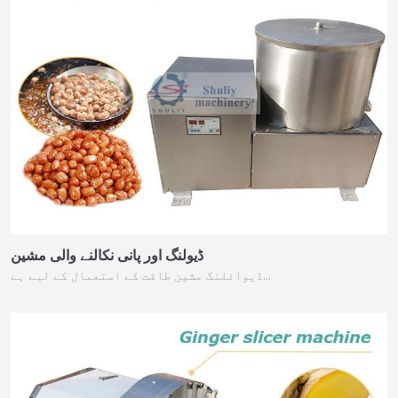
ڈیولنگ اور پانی نکالنے والی مشین
ڈیوائلنگ مشین طاقت کے استعمال کے لیے ہے…