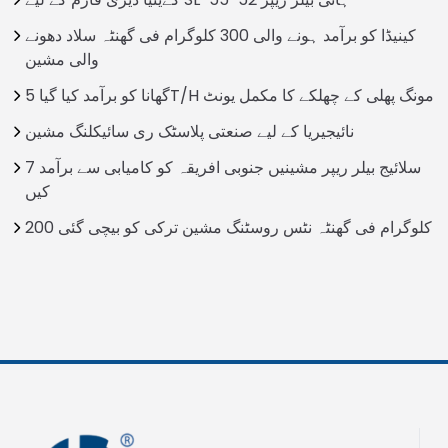
کینیڈا کو برآمد ہونے والی 300 کلوگرام فی گھنٹہ سلاد دھونے
والی مشین
گھانا کو برآمد کیا گیا 5T/H مونگ پھلی کے چھلکے کا مکمل یونٹ
نائیجیریا کے لیے صنعتی پلاسٹک ری سائیکلنگ مشین
7 سلائیج بیلر ریپر مشینیں جنوبی افریقہ کو کامیابی سے برآمد
کیں
200 کلوگرام فی گھنٹہ نٹس روسٹنگ مشین ترکی کو بیچی گئی