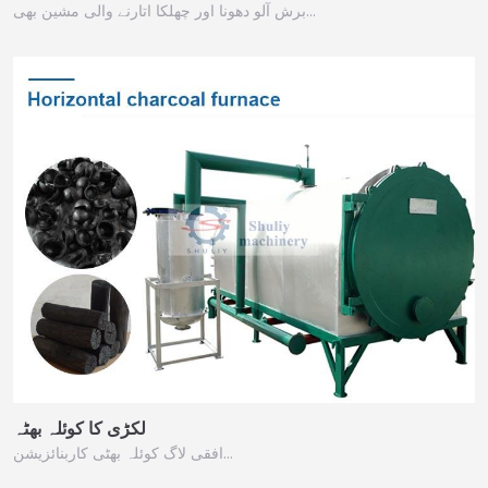
برش آلو دھونا اور چھلکا اتارنے والی مشین بھی…
لکڑی کا کوئلہ بھٹہ
افقی لاگ کوئلہ بھٹی کاربنائزیشن…