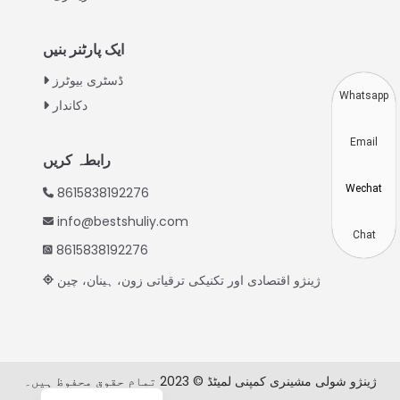
Thai
ایک پارٹنر بنیں
Vietnamese
ڈسٹری بیوٹرز
Japanese
Whatsapp
دکاندار
Korean
Email
Hindi
رابطہ کریں
Chinese
Wechat
8615838192276
Spanish
info@bestshuliy.com
Russian
Chat
8615838192276
Portuguese
ژینژو اقتصادی اور تکنیکی ترقیاتی زون، ہینان، چین
German
French
Arabic
ژینژو شولی مشینری کمپنی لمیٹڈ © 2023 تمام حقوق محفوظ ہیں۔
English