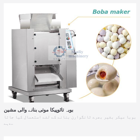
بوبہ تائوپیکا موتی بنانے والی مشین
بوبا میکر بغیر بھرے ٹانگوارن بنانے کے لئے استعمال کیا جاتا
ہے،…