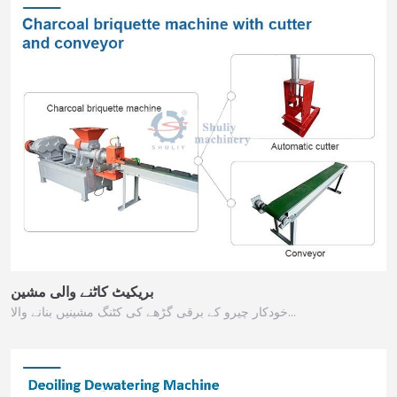
بریکیٹ کاٹنے والی مشین
خودکار چیرو کے برقی گڑھے کی کٹنگ مشینیں بنانے والا...