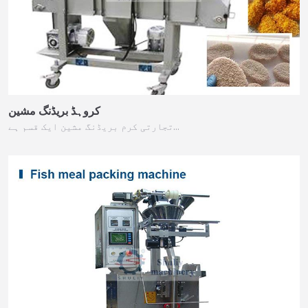
کروہڈ بریڈنگ مشین
تجارتی کرم بریڈنگ مشین ایک قسم ہے…