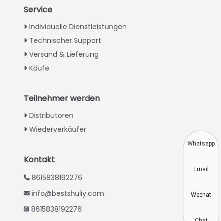
Service
Italian
Individuelle Dienstleistungen
Technischer Support
Greek
Versand & Lieferung
Urdu
Käufe
Swahili
Turkish
Teilnehmer werden
Indonesian
Distributoren
Thai
Wiederverkäufer
Vietnamese
Whatsapp
Japanese
Kontakt
Email
Korean
8615838192276
Hindi
info@bestshuliy.com
Wechat
Chinese
8615838192276
Spanish
Chat