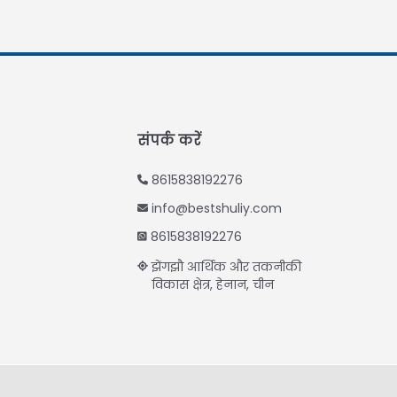
संपर्क करें
8615838192276
info@bestshuliy.com
8615838192276
झेंगझौ आर्थिक और तकनीकी
विकास क्षेत्र, हेनान, चीन