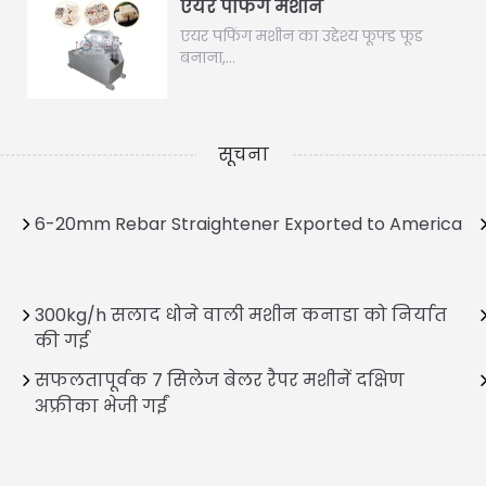
एयर पफिंग मशीन
एयर पफिंग मशीन का उद्देश्य फूफ्ड फूड
बनाना,…
सूचना
6-20mm Rebar Straightener Exported to America
300kg/h सलाद धोने वाली मशीन कनाडा को निर्यात
की गई
सफलतापूर्वक 7 सिलेज बेलर रैपर मशीनें दक्षिण
अफ्रीका भेजी गईं