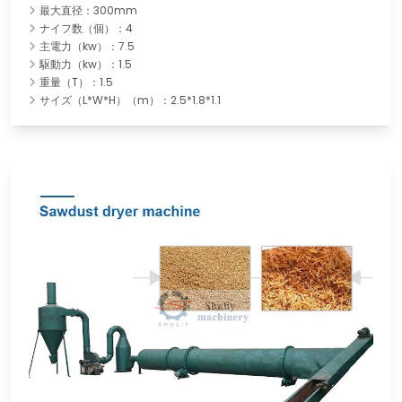
最大直径：300mm
ナイフ数（個）：4
主電力（kw）：7.5
駆動力（kw）：1.5
重量（T）：1.5
サイズ（L*W*H）（m）：2.5*1.8*1.1