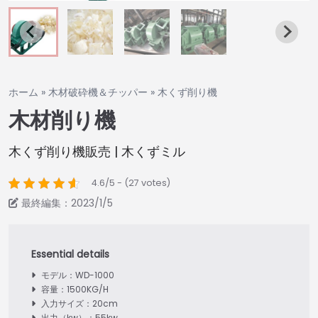
ホーム
»
木材破砕機＆チッパー
»
木くず削り機
木材削り機
木くず削り機販売 | 木くずミル
4.6/5 - (27 votes)
最終編集：2023/1/5
モデル：WD-1000
容量：1500KG/H
入力サイズ：20cm
出力（kw）：55kw