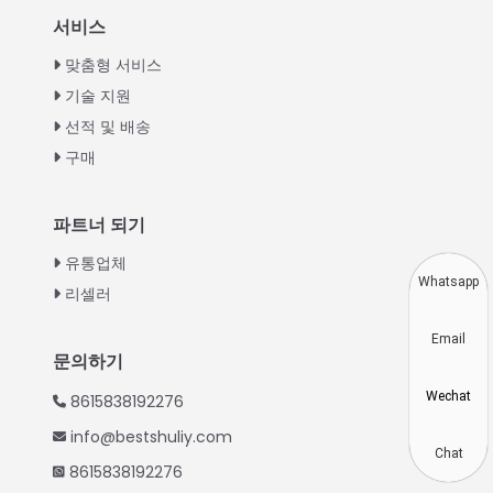
Italian
서비스
Greek
맞춤형 서비스
Urdu
기술 지원
선적 및 배송
Swahili
구매
Turkish
Indonesian
파트너 되기
Thai
유통업체
Vietnamese
Whatsapp
리셀러
Japanese
Email
Hindi
문의하기
Chinese
Wechat
8615838192276
Spanish
info@bestshuliy.com
Russian
Chat
8615838192276
Portuguese