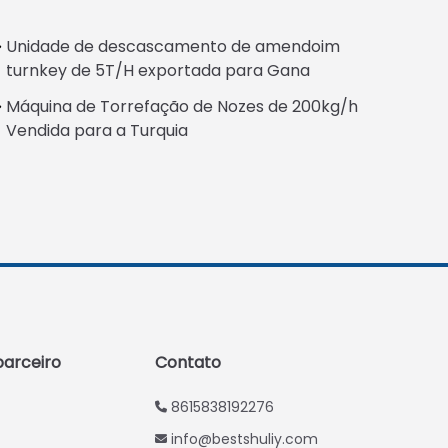
Unidade de descascamento de amendoim
Italian
turnkey de 5T/H exportada para Gana
Greek
Máquina de Torrefação de Nozes de 200kg/h
Urdu
Vendida para a Turquia
Swahili
Turkish
Indonesian
Thai
Vietnamese
Japanese
Korean
arceiro
Contato
Hindi
8615838192276
Chinese
info@bestshuliy.com