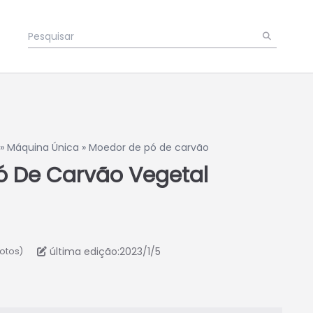
»
Máquina Única
»
Moedor de pó de carvão
ó De Carvão Vegetal
última edição:2023/1/5
votos)