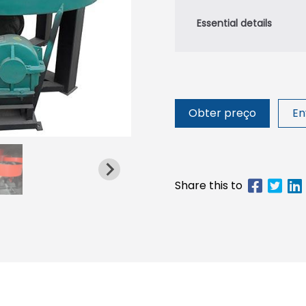
Obter preço
En