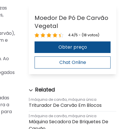
zas
s,
Moedor De Pó De Carvão
Vegetal
arvão),
4.4/5 - (18 votos)
em e
Obter preço
. Ao
Chat Online
regados
adas
máquina de carvão
,
máquina única
ara a
Triturador De Carvão Em Blocos
 para
máquina de carvão
,
máquina única
Máquina Secadora De Briquetes De
Carvão