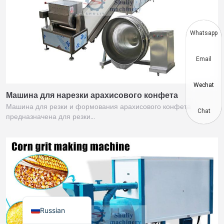
Thai
Vietnamese
Whatsapp
Japanese
Email
Korean
Hindi
Wechat
Машина для нарезки арахисового конфета
Chinese
Машина для резки и формования арахисового конфета
Spanish
Chat
предназначена для резки…
Portuguese
German
French
Arabic
English
Russian