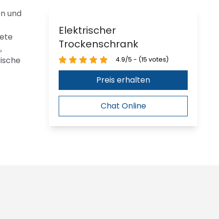
en und
Elektrischer
tete
Trockenschrank
,
rische
4.9/5 - (15 votes)
Preis erhalten
Chat Online