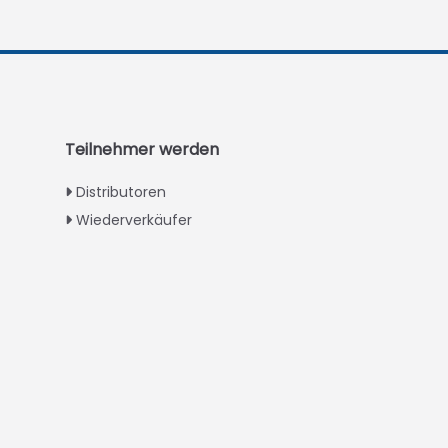
Greek
Urdu
Swahili
Turkish
Teilnehmer werden
Indonesian
Distributoren
Thai
Wiederverkäufer
Vietnamese
Japanese
Korean
Hindi
Chinese
Spanish
Russian