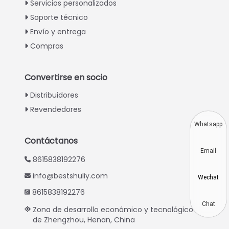
Italian
Servicios personalizados
Soporte técnico
Greek
Envío y entrega
Urdu
Compras
Swahili
Turkish
Convertirse en socio
Indonesian
Distribuidores
Thai
Revendedores
Vietnamese
Whatsapp
Japanese
Contáctanos
Email
Korean
8615838192276
Hindi
info@bestshuliy.com
Wechat
Chinese
8615838192276
Russian
Chat
Zona de desarrollo económico y tecnológico
de Zhengzhou, Henan, China
Portuguese