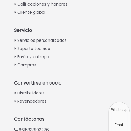
Calificaciones y honores
Cliente global
Servicio
Italian
Servicios personalizados
Soporte técnico
Greek
Envío y entrega
Urdu
Compras
Swahili
Turkish
Convertirse en socio
Indonesian
Distribuidores
Thai
Revendedores
Vietnamese
Whatsapp
Japanese
Contáctanos
Email
Korean
8615838192276