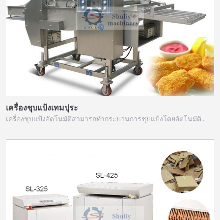
เครื่องชุบแป้งเทมปุระ
เครื่องชุบแป้งอัตโนมัติสามารถทำกระบวนการชุบแป้งโดยอัตโนมัติ…