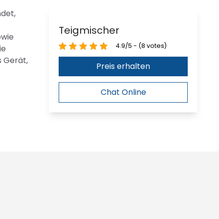
det,
Teigmischer
owie
4.9/5 - (8 votes)
ie
s Gerät,
Preis erhalten
Chat Online