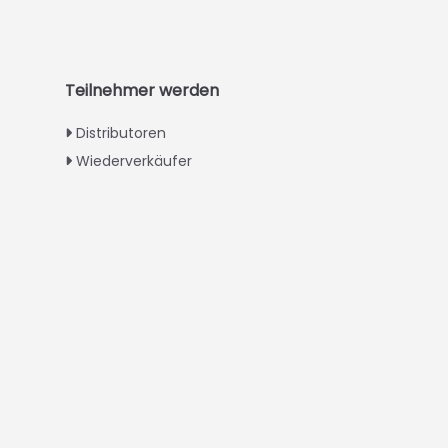
Urdu
Swahili
Turkish
Teilnehmer werden
Indonesian
Distributoren
Thai
Wiederverkäufer
Vietnamese
Japanese
Korean
Hindi
Chinese
Spanish
Russian
Portuguese
French