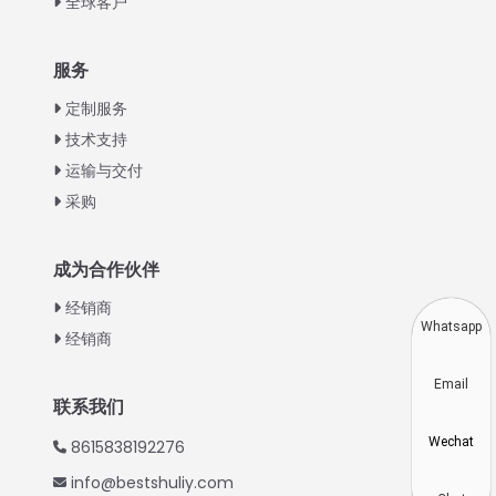
全球客户
Italian
服务
Greek
定制服务
Urdu
技术支持
运输与交付
Swahili
采购
Turkish
Indonesian
成为合作伙伴
Thai
经销商
Vietnamese
Whatsapp
经销商
Japanese
Email
Korean
联系我们
Hindi
Wechat
8615838192276
Spanish
info@bestshuliy.com