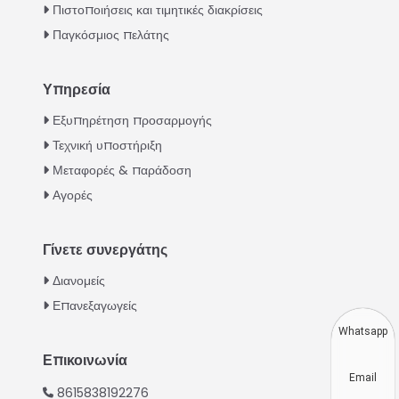
Πιστοποιήσεις και τιμητικές διακρίσεις
Παγκόσμιος πελάτης
Υπηρεσία
Italian
Εξυπηρέτηση προσαρμογής
Τεχνική υποστήριξη
Urdu
Μεταφορές & παράδοση
Swahili
Αγορές
Turkish
Indonesian
Γίνετε συνεργάτης
Thai
Διανομείς
Vietnamese
Επανεξαγωγείς
Japanese
Whatsapp
Korean
Επικοινωνία
Email
Hindi
8615838192276