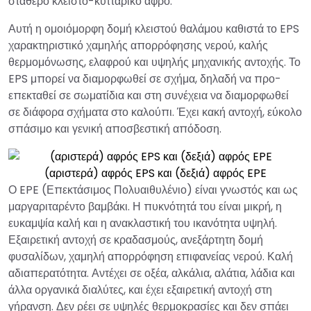
σταθερό κλειστό-κυτταρικό αφρό.
Αυτή η ομοιόμορφη δομή κλειστού θαλάμου καθιστά το EPS
χαρακτηριστικό χαμηλής απορρόφησης νερού, καλής
θερμομόνωσης, ελαφρού και υψηλής μηχανικής αντοχής. Το
EPS μπορεί να διαμορφωθεί σε σχήμα, δηλαδή να προ-
επεκταθεί σε σωματίδια και στη συνέχεια να διαμορφωθεί
σε διάφορα σχήματα στο καλούπι. Έχει κακή αντοχή, εύκολο
σπάσιμο και γενική αποσβεστική απόδοση.
(αριστερά) αφρός EPS και (δεξιά) αφρός EPE
Ο EPE (Επεκτάσιμος Πολυαιθυλένιο) είναι γνωστός και ως
μαργαριταρέντο βαμβάκι. Η πυκνότητά του είναι μικρή, η
ευκαμψία καλή και η ανακλαστική του ικανότητα υψηλή.
Εξαιρετική αντοχή σε κραδασμούς, ανεξάρτητη δομή
φυσαλίδων, χαμηλή απορρόφηση επιφανείας νερού. Καλή
αδιαπερατότητα. Αντέχει σε οξέα, αλκάλια, αλάτια, λάδια και
άλλα οργανικά διαλύτες, και έχει εξαιρετική αντοχή στη
γήρανση. Δεν ρέει σε υψηλές θερμοκρασίες και δεν σπάει