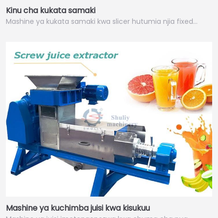
Kinu cha kukata samaki
Mashine ya kukata samaki kwa slicer hutumia njia fixed…
Mashine ya kuchimba juisi kwa kisukuu