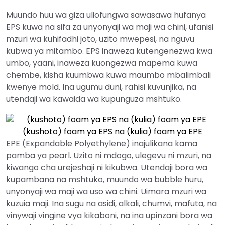
Muundo huu wa giza uliofungwa sawasawa hufanya
EPS kuwa na sifa za unyonyaji wa maji wa chini, ufanisi
mzuri wa kuhifadhi joto, uzito mwepesi, na nguvu
kubwa ya mitambo. EPS inaweza kutengenezwa kwa
umbo, yaani, inaweza kuongezwa mapema kuwa
chembe, kisha kuumbwa kuwa maumbo mbalimbali
kwenye mold. Ina ugumu duni, rahisi kuvunjika, na
utendaji wa kawaida wa kupunguza mshtuko.
(kushoto) foam ya EPS na (kulia) foam ya EPE
EPE (Expandable Polyethylene) inajulikana kama
pamba ya pearl. Uzito ni mdogo, ulegevu ni mzuri, na
kiwango cha urejeshaji ni kikubwa. Utendaji bora wa
kupambana na mshtuko, muundo wa bubble huru,
unyonyaji wa maji wa uso wa chini. Uimara mzuri wa
kuzuia maji. Ina sugu na asidi, alkali, chumvi, mafuta, na
vinywaji vingine vya kikaboni, na ina upinzani bora wa