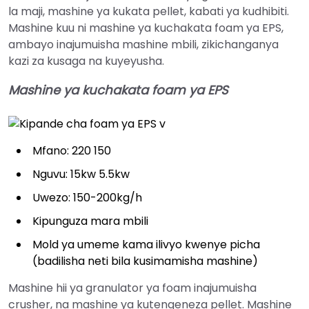
la maji, mashine ya kukata pellet, kabati ya kudhibiti.
Mashine kuu ni mashine ya kuchakata foam ya EPS,
ambayo inajumuisha mashine mbili, zikichanganya
kazi za kusaga na kuyeyusha.
Mashine ya kuchakata foam ya EPS
Mfano: 220 150
Nguvu: 15kw 5.5kw
Uwezo: 150-200kg/h
Kipunguza mara mbili
Mold ya umeme kama ilivyo kwenye picha
(badilisha neti bila kusimamisha mashine)
Mashine hii ya granulator ya foam inajumuisha
crusher, na mashine ya kutengeneza pellet. Mashine