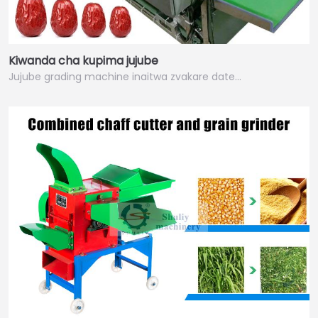
Kiwanda cha kupima jujube
Jujube grading machine inaitwa zvakare date…