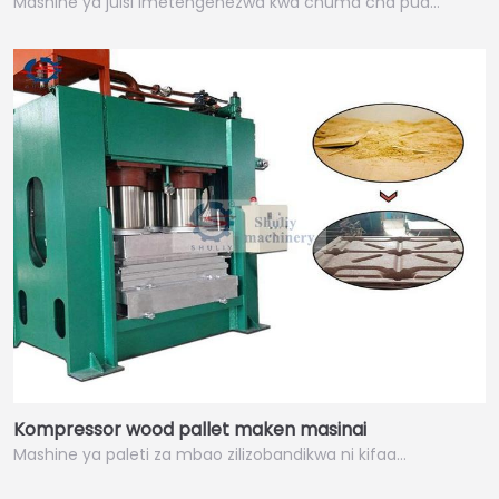
Mashine ya juisi imetengenezwa kwa chuma cha pua…
Kompressor wood pallet maken masinai
Mashine ya paleti za mbao zilizobandikwa ni kifaa…