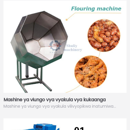
Mashine ya viungo vya vyakula vya kukaanga
Mashine ya viungo vya vyakula vilivyopikwa inatumiwa…