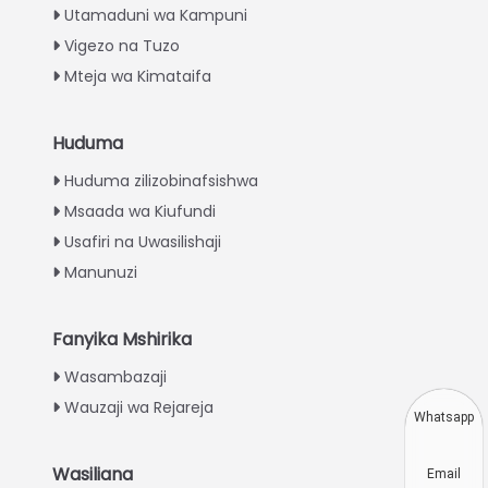
Utamaduni wa Kampuni
Vigezo na Tuzo
Mteja wa Kimataifa
Huduma
Italian
Huduma zilizobinafsishwa
Greek
Msaada wa Kiufundi
Urdu
Usafiri na Uwasilishaji
Turkish
Manunuzi
Indonesian
Thai
Fanyika Mshirika
Vietnamese
Wasambazaji
Wauzaji wa Rejareja
Japanese
Whatsapp
Korean
Wasiliana
Email
Hindi