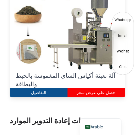
Thai
Vietnamese
Whatsapp
Japanese
Email
Korean
Hindi
Wechat
Chinese
Spanish
Chat
آلة تعبئة أكياس الشاي المغموسة بالخيط
Russian
والبطاقة
Portuguese
احصل على عرض سعر
التفاصيل
German
French
English
معدات إعادة التدوير الموارد
Arabic