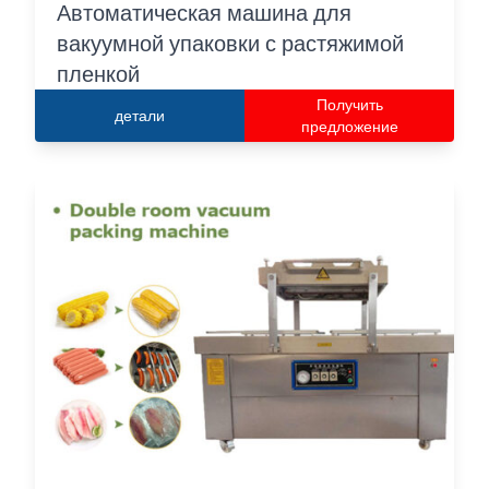
Автоматическая машина для
вакуумной упаковки с растяжимой
пленкой
Получить
детали
предложение
Italian
Greek
Urdu
Swahili
Turkish
Indonesian