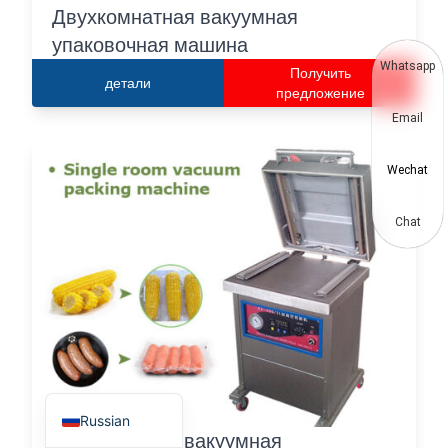
Двухкомнатная вакуумная
Thai
упаковочная машина
Vietnamese
Whatsapp
Получить
детали
Japanese
предложение
Email
Korean
Hindi
Wechat
Chinese
Spanish
Chat
Portuguese
German
French
Arabic
English
Russian
Одноместная вакуумная