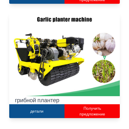
грибной плантер
Получить
детали
предложение