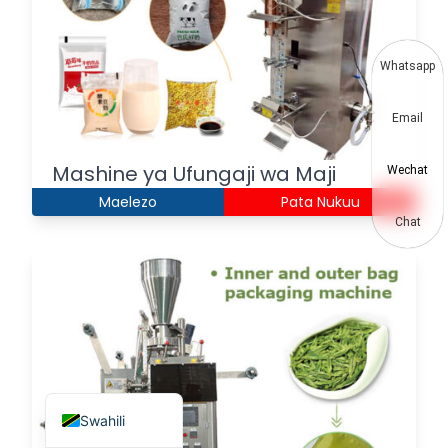
Vietnamese
Japanese
Whatsapp
Korean
Email
Hindi
Chinese
Mashine ya Ufungaji wa Maji
Wechat
Spanish
Maelezo
Pata Nukuu
Russian
Chat
Portuguese
German
French
Arabic
English
Swahili