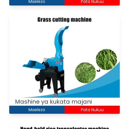
Maelezo
Pata Nukuu
Mashine ya kukata majani
Maelezo
Pata Nukuu