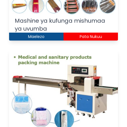
Mashine ya kufunga mishumaa
ya uvumba
Maelezo
Pata Nukuu