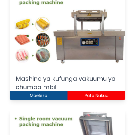
Mashine ya kufunga vakuumu ya
chumba mbili
Maelezo
Pata Nukuu