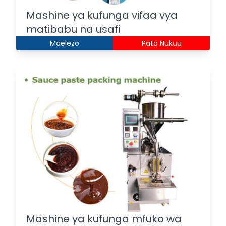
Mashine ya kufunga vifaa vya
matibabu na usafi
Maelezo
Pata Nukuu
Mashine ya kufunga mfuko wa