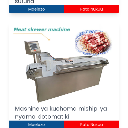
sufuria
Maelezo
Pata Nukuu
Mashine ya kuchoma mishipi ya
nyama kiotomatiki
Maelezo
Pata Nukuu