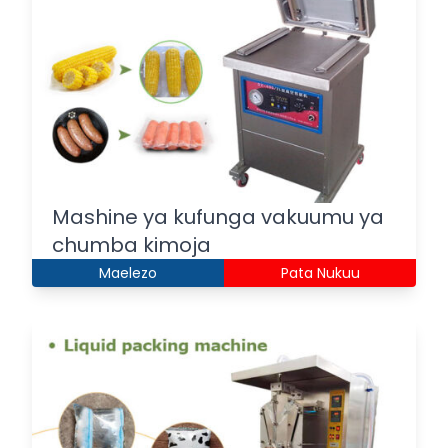
Mashine ya kufunga vakuumu ya
chumba kimoja
Maelezo
Pata Nukuu
Italian
Greek
Urdu
Turkish
Indonesian
Thai