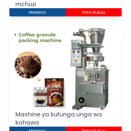
mchuzi
Maelezo
Pata Nukuu
Mashine ya kufunga unga wa
kahawa
Maelezo
Pata Nukuu