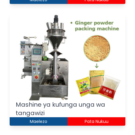
Mashine ya kufunga unga wa
tangawizi
Maelezo
Pata Nukuu