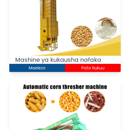
Mashine ya kukausha nafaka
Maelezo
Pata Nukuu