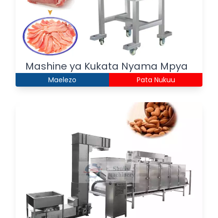
Mashine ya Kukata Nyama Mpya
Maelezo
Pata Nukuu