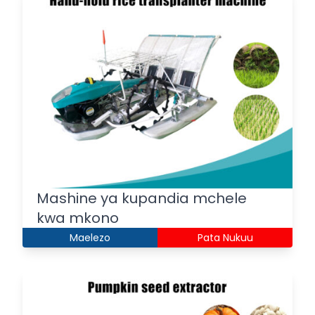
Mashine ya kupandia mchele
kwa mkono
Maelezo
Pata Nukuu