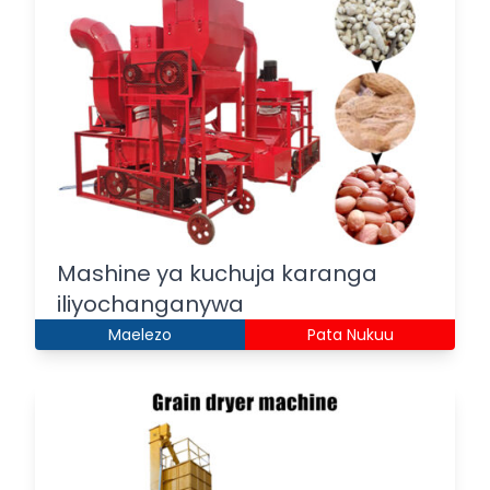
Mashine ya kuchuja karanga
iliyochanganywa
Maelezo
Pata Nukuu