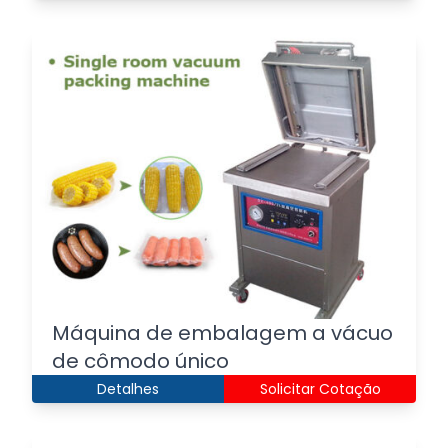
Italian
Greek
Máquina de embalagem a vácuo
Urdu
de cômodo único
Swahili
Detalhes
Solicitar Cotação
Turkish
Indonesian