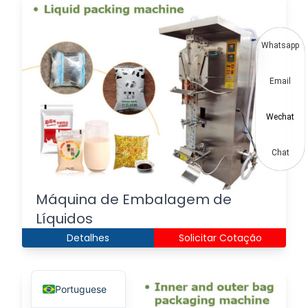
Thai
Vietnamese
Whatsapp
Japanese
Email
Korean
Hindi
Wechat
Chinese
Spanish
Chat
Russian
Máquina de Embalagem de
German
Líquidos
French
Detalhes
Solicitar Cotação
Arabic
English
Portuguese