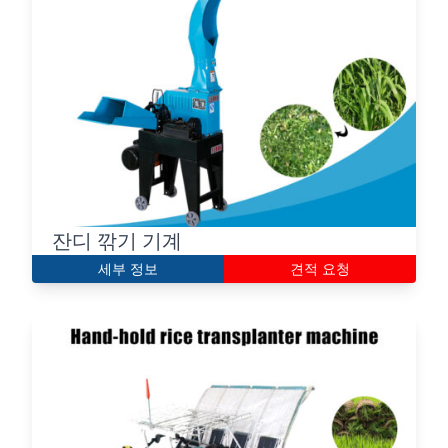
잔디 깎기 기계
세부 정보
견적 요청