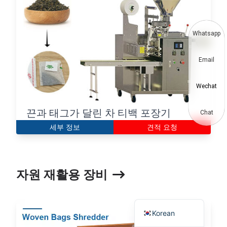
Thai
Vietnamese
Whatsapp
Japanese
Email
Hindi
Chinese
Wechat
Spanish
끈과 태그가 달린 차 티백 포장기
Russian
Chat
세부 정보
견적 요청
Portuguese
German
French
자원 재활용 장비
Arabic
English
Korean