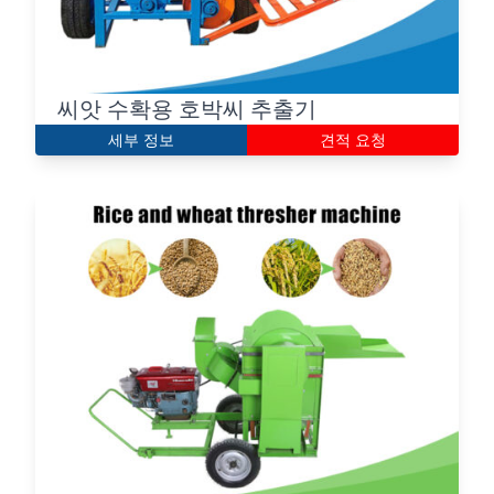
씨앗 수확용 호박씨 추출기
세부 정보
견적 요청