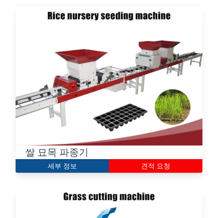
쌀 묘목 파종기
세부 정보
견적 요청