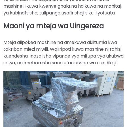
mashine ilikuwa kwenye ghala na haikuwa na mahitaji
ya kubinafsisha, tulipanga usafirishaji siku iliyofuata.
Maoni ya mteja wa Uingereza
Mteja alipokea mashine na amekuwa akiitumia kwa
takriban miezi miwili. Waliripoti kuwa mashine ni rahisi
kuendesha, inazalisha vipande vya mifupa vya ukubwa
sawa, na imeboresha sana ufanisi wao wa usindikaji.