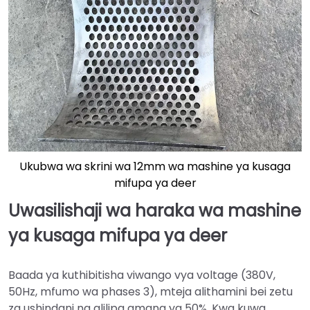
Ukubwa wa skrini wa 12mm wa mashine ya kusaga
mifupa ya deer
Uwasilishaji wa haraka wa mashine
ya kusaga mifupa ya deer
Baada ya kuthibitisha viwango vya voltage (380V,
50Hz, mfumo wa phases 3), mteja alithamini bei zetu
za ushindani na alilipa amana ya 50%. Kwa kuwa