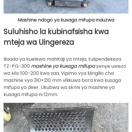
Mashine ndogo ya kusaga mifupa inauzwa
Suluhisho la kubinafsisha kwa
mteja wa Uingereza
Baada ya kuelewa mahitaji ya mteja, tulipendekeza
TZ-PG-300
mashine ya kusaga mifupa
yenye uwezo
wa kilo 100-200 kwa saa. Vipimo vya kiingilio cha
mashine vya 310×210 mm vilikuwa bora kwa kusaga
mifupa ya deer. Ukubwa wa skrini ya mashine ya
kusaga mifupa ni 12mm.