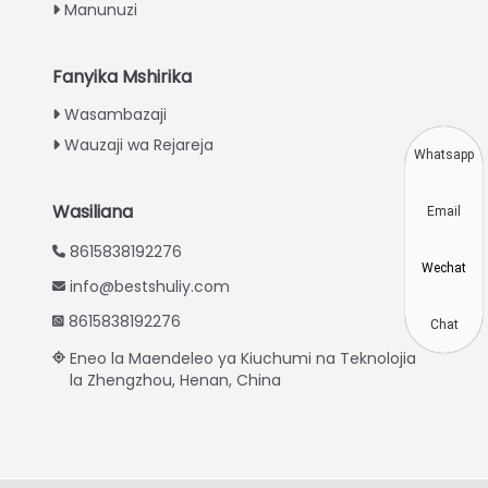
Turkish
Manunuzi
Indonesian
Thai
Fanyika Mshirika
Vietnamese
Wasambazaji
Wauzaji wa Rejareja
Japanese
Whatsapp
Korean
Wasiliana
Email
Hindi
8615838192276
Chinese
Wechat
info@bestshuliy.com
Spanish
8615838192276
Russian
Chat
Eneo la Maendeleo ya Kiuchumi na Teknolojia
Portuguese
la Zhengzhou, Henan, China
German
French
Arabic